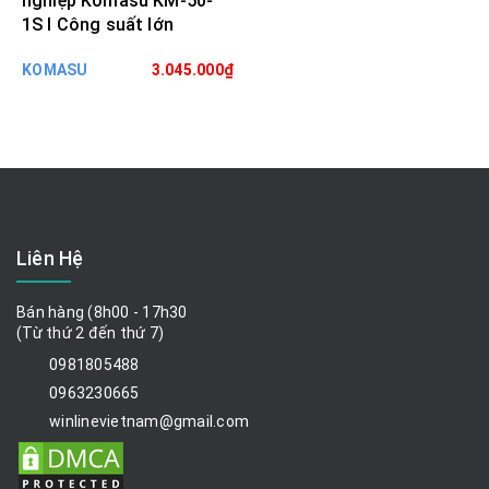
nghiệp Komasu KM-50-
1S I Công suất lớn
KOMASU
3.045.000₫
Liên Hệ
Bán hàng (8h00 - 17h30
(Từ thứ 2 đến thứ 7)
0981805488
0963230665
winlinevietnam@gmail.com