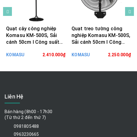
Quạt cây công nghiệp
Quạt treo tường công
Komasu KM-500S, Sải
nghiệp Komasu KM-500S,
cánh 50cm I Công suất
Sải cánh 50cm I Công
160W
suất 160W
KOMASU
2.410.000₫
KOMASU
2.250.000₫
Liên Hệ
Bán hàng (8h00 - 17h30
(Từ thứ 2 đến thứ 7)
0981805488
0963230665