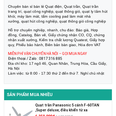
Chuyên bán sỉ bán lẻ Quạt điện, Quạt trần, Quạt trần
trang trí, quạt công nghiệp, quạt thông gió, quạt ly tâm hút
khói, máy làm mát, tấm cooling pad làm mát nhà
xưởng, quạt hút công nghiệp, quạt thông gió công nghiệp
Hỗ trợ chuyên nghiệp, nhanh, chu đáo: Báo giá, Hợp
đồng, Catalog, Bản vẽ, Giấy chứng nhận CO, CQ, chứng
nhận xuất xưởng, Kiểm tra chất lượng Quatest, Giấy hợp
quy, Phiếu bảo hành, Biên bản bàn giao, Hóa đơn VAT
MIỄN PHÍ VẬN CHUYỂN HÀ NỘI – GỌI MUA NGAY
Điện thoại / Zalo : 0817 316 885
Địa chỉ kho: 17 ngõ 46, Quan Nhân, Trung Hòa, Cầu Giấy,
Hà Nội
Làm việc: từ 8:00 - 17:30 thứ 2 đến thứ 7. Nghỉ chủ nhật
SẢN PHẨM MUA NHIỀU
Quạt trần Panasonic 5 cánh F-60TAN
,Super deluxe, điều khiển từ xa