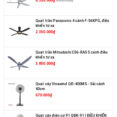
6.350.000₫
6.600.000₫
Quạt trần Panasonic 4 cánh F-56XPG, điều
khiển từ xa
2.350.000₫
Quạt trần Mitsubishi C56-RA5 5 cánh điều
khiển từ xa
3.850.000₫
Quạt cây Vinawind QĐ-400MS - Sải cánh
40cm
670.000₫
Quạt cây điện cơ 91 QĐK-91 I ĐIỀU KHIỂN