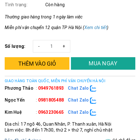
Tình trạng:
Còn hàng
Thường giao hàng trong 1 ngày làm việc
Miễn phí vận chuyển 12 quận TP Hà Nội (
Xem chi tiết
)
Số lượng:
-
+
MUA NGAY
THÊM VÀO GIỎ
GIAO HÀNG TOÀN QUỐC, MIỄN PHÍ VẬN CHUYỂN HÀ NỘI
Phương Thảo
:
0949761893
Chat Zalo
Ngọc Yến
:
0981805488
Chat Zalo
Kim Huệ
:
0963230665
Chat Zalo
Địa chỉ: 17 ngõ 46, Quan Nhân, P. Thanh xuân, Hà Nội
Làm việc: 8h đến 17h30, thứ 2 > thứ 7, nghỉ chủ nhật