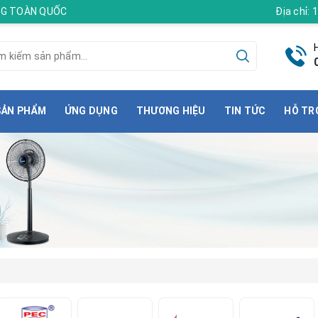
ÀNG TOÀN QUỐC
Địa chỉ:
SẢN PHẨM
ỨNG DỤNG
THƯƠNG HIỆU
TIN TỨC
HỖ TR