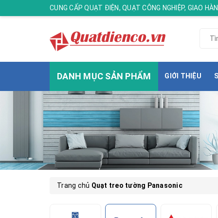
CUNG CẤP QUẠT ĐIỆN, QUẠT CÔNG NGHIỆP, GIAO H
DANH MỤC SẢN PHẨM
GIỚI THIỆU
Trang chủ
Quạt treo tường Panasonic