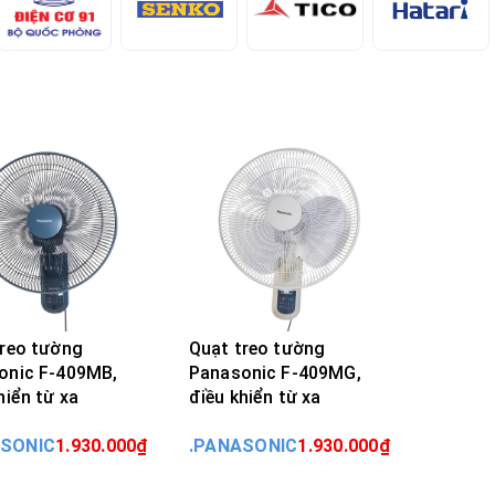
treo tường
Quạt treo tường
onic F-409MB,
Panasonic F-409MG,
hiển từ xa
điều khiển từ xa
MUA HÀNG
MUA HÀNG
ASONIC
1.930.000₫
.PANASONIC
1.930.000₫