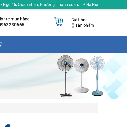
 17 Ngõ 46, Quan nhân, Phường Thanh xuân, TP Hà Nội
Hỗ trợ mua hàng
Giỏ hàng
0963230665
(
) sản phẩm
Ợ