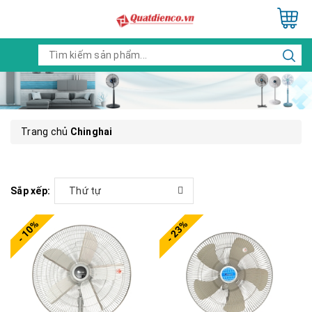
Trang chủ
Chinghai
Sắp xếp:
Thứ tự
- 10%
- 23%