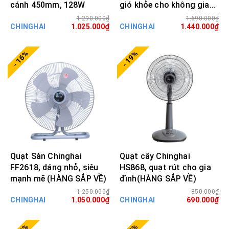
cánh 450mm, 128W
gió khỏe cho không gian
rộng
1.290.000₫
1.690.000₫
CHINGHAI
1.025.000₫
CHINGHAI
1.440.000₫
- 16%
- 19%
Quạt Sàn Chinghai
Quạt cây Chinghai
FF2618, dáng nhỏ, siêu
HS868, quạt rút cho gia
mạnh mẽ (HÀNG SẮP VỀ)
đình(HÀNG SẮP VỀ)
1.250.000₫
850.000₫
CHINGHAI
1.050.000₫
CHINGHAI
690.000₫