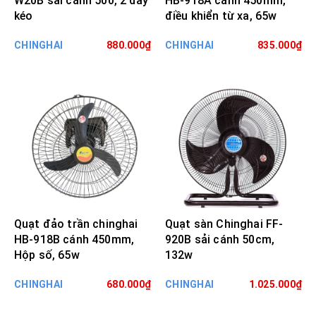
W20B sải cánh 500, 2 dây
HB-918A cánh 450mm,
kéo
điều khiển từ xa, 65w
CHINGHAI
880.000₫
CHINGHAI
835.000₫
Quạt đảo trần chinghai
Quạt sàn Chinghai FF-
HB-918B cánh 450mm,
920B sải cánh 50cm,
Hộp số, 65w
132w
CHINGHAI
680.000₫
CHINGHAI
1.025.000₫