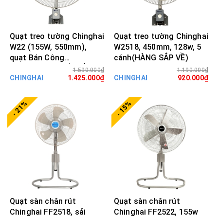
Quạt treo tường Chinghai
Quạt treo tường Chinghai
W22 (155W, 550mm),
W2518, 450mm, 128w, 5
quạt Bán Công
cánh(HÀNG SẮP VỀ)
Nghiệp(HÀNG SẮP VỀ)
1.590.000₫
1.190.000₫
CHINGHAI
1.425.000₫
CHINGHAI
920.000₫
- 21%
- 15%
Quạt sàn chân rút
Quạt sàn chân rút
Chinghai FF2518, sải
Chinghai FF2522, 155w