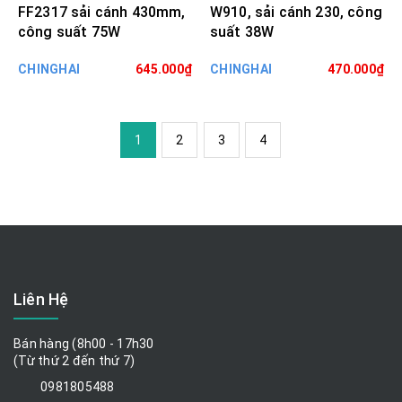
FF2317 sải cánh 430mm,
W910, sải cánh 230, công
công suất 75W
suất 38W
CHINGHAI
645.000₫
CHINGHAI
470.000₫
1
2
3
4
Liên Hệ
Bán hàng (8h00 - 17h30
(Từ thứ 2 đến thứ 7)
0981805488