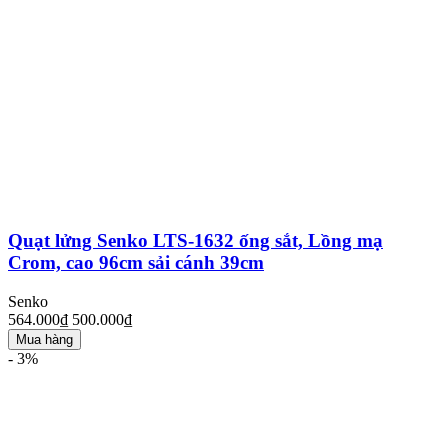
Quạt lửng Senko LTS-1632 ống sắt, Lồng mạ
Crom, cao 96cm sải cánh 39cm
Senko
564.000₫
500.000₫
Mua hàng
- 3%