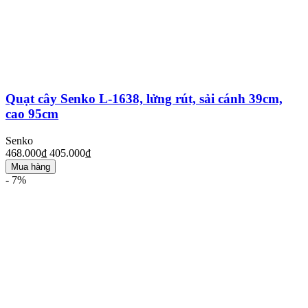
Quạt cây Senko L-1638, lửng rút, sải cánh 39cm,
cao 95cm
Senko
468.000₫
405.000₫
Mua hàng
- 7%