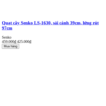
Quạt cây Senko LS-1630, sải cánh 39cm, lửng rút
97cm
Senko
459.000₫
425.000₫
Mua hàng