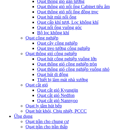
Quạt thông gió gắn tường
Quạt thông gió nối ống Cabinet tiêu âm
Quạt thông gió nối ống đồng trục
Quạt hút mùi nối ống
Quạt cấp khí tươi, Lọc không khí
Quạt nối ống vuông góc
Bộ lọc không khí
Quạt công nghiệp
Quạt cây công nghiệp
Quạt treo tường công nghiệp
Quạt thông gió công nghiệp
Quạt hút công nghiệp vuông lớn
Quạt thông gió công nghiệp tròn
Quạt thông gió công nghiệp vuông nhỏ
Quạt hút di động
Thiết bị làm mát nhà xưởng
Quạt cắt gió
Quạt cắt gió Kyungjin
Quạt cắt gió Nedfon
Quạt cắt gió Nannyoo
Quạt ly tâm hút bếp
Quạt hút khói, Chịu nhiệt, PCCC
Ứng dụng
Quạt trần cho chung cư
Quạt trần cho trần thấp