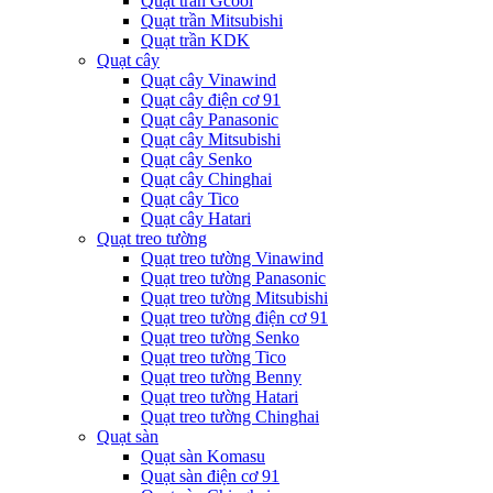
Quạt trần Gcool
Quạt trần Mitsubishi
Quạt trần KDK
Quạt cây
Quạt cây Vinawind
Quạt cây điện cơ 91
Quạt cây Panasonic
Quạt cây Mitsubishi
Quạt cây Senko
Quạt cây Chinghai
Quạt cây Tico
Quạt cây Hatari
Quạt treo tường
Quạt treo tường Vinawind
Quạt treo tường Panasonic
Quạt treo tường Mitsubishi
Quạt treo tường điện cơ 91
Quạt treo tường Senko
Quạt treo tường Tico
Quạt treo tường Benny
Quạt treo tường Hatari
Quạt treo tường Chinghai
Quạt sàn
Quạt sàn Komasu
Quạt sàn điện cơ 91