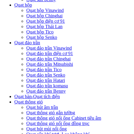
Quạt hộp
Quạt hộp Vinawind
Quạt hộp Chinghai
Quạt hộp điện cơ 91
Quạt hộp Thái Lan
Quạt hộp Tico
Quạt hộp Senko
Quạt đảo trần
Quạt đảo trần Vinawind
Quạt đảo trần điện cơ 91
Quạt đảo trần Chinghai
Quạt đảo trần Mitsubishi
Quạt đảo trần Tico
Quạt đảo trần Senko
Quạt đảo trần Hatari
Quạt đảo trần komasu
Quạt đảo trần Benny
Quạt bàn-Quạt tích điện
Quạt thông gió
Quạt hút âm trần
Quạt thông gió gắn tường
Quạt thông gió nối ống Cabinet tiêu âm
Quạt thông gió nối ống đồng trục
Quạt hút mùi nối ống