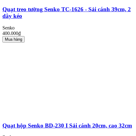
Quạt treo tường Senko TC-1626 - Sải cánh 39cm, 2
dây kéo
Senko
400.000₫
Mua hàng
Quạt hộp Senko BD-230 I Sải cánh 20cm, cao 32cm