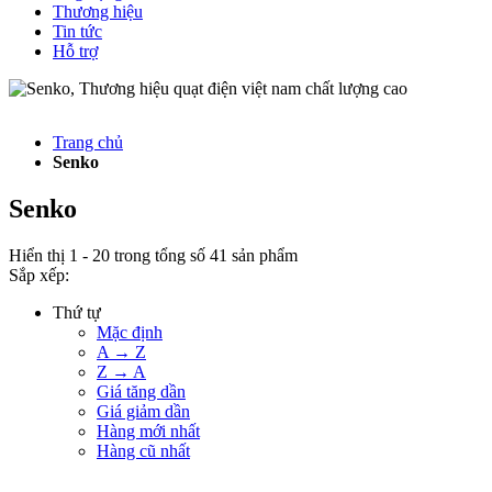
Thương hiệu
Tin tức
Hỗ trợ
Trang chủ
Senko
Senko
Hiển thị
1
-
20
trong tổng số
41
sản phẩm
Sắp xếp:
Thứ tự
Mặc định
A → Z
Z → A
Giá tăng dần
Giá giảm dần
Hàng mới nhất
Hàng cũ nhất