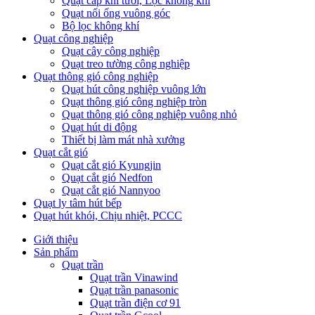
Quạt cấp khí tươi, Lọc không khí
Quạt nối ống vuông góc
Bộ lọc không khí
Quạt công nghiệp
Quạt cây công nghiệp
Quạt treo tường công nghiệp
Quạt thông gió công nghiệp
Quạt hút công nghiệp vuông lớn
Quạt thông gió công nghiệp tròn
Quạt thông gió công nghiệp vuông nhỏ
Quạt hút di động
Thiết bị làm mát nhà xưởng
Quạt cắt gió
Quạt cắt gió Kyungjin
Quạt cắt gió Nedfon
Quạt cắt gió Nannyoo
Quạt ly tâm hút bếp
Quạt hút khói, Chịu nhiệt, PCCC
Giới thiệu
Sản phẩm
Quạt trần
Quạt trần Vinawind
Quạt trần panasonic
Quạt trần điện cơ 91