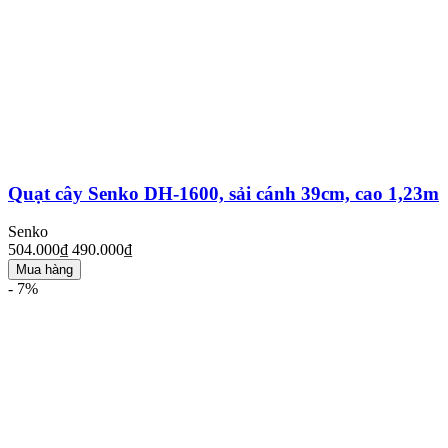
Quạt cây Senko DH-1600, sải cánh 39cm, cao 1,23m
Senko
504.000₫
490.000₫
Mua hàng
- 7%