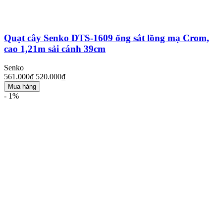
Quạt cây Senko DTS-1609 ống sắt lồng mạ Crom,
cao 1,21m sải cánh 39cm
Senko
561.000₫
520.000₫
Mua hàng
- 1%