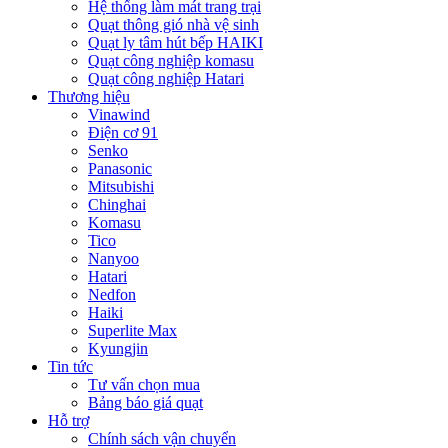
Hệ thống làm mát trang trại
Quạt thông gió nhà vệ sinh
Quạt ly tâm hút bếp HAIKI
Quạt công nghiệp komasu
Quạt công nghiệp Hatari
Thương hiệu
Vinawind
Điện cơ 91
Senko
Panasonic
Mitsubishi
Chinghai
Komasu
Tico
Nanyoo
Hatari
Nedfon
Haiki
Superlite Max
Kyungjin
Tin tức
Tư vấn chọn mua
Bảng báo giá quạt
Hỗ trợ
Chính sách vận chuyển