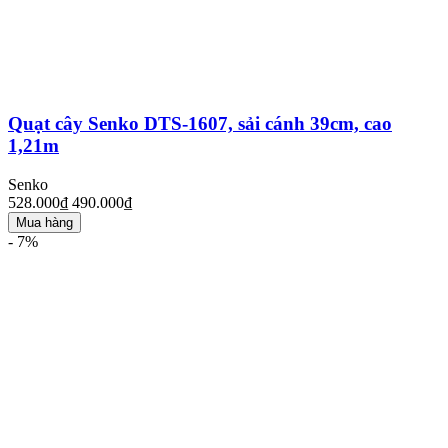
Quạt cây Senko DTS-1607, sải cánh 39cm, cao
1,21m
Senko
528.000₫
490.000₫
Mua hàng
- 7%