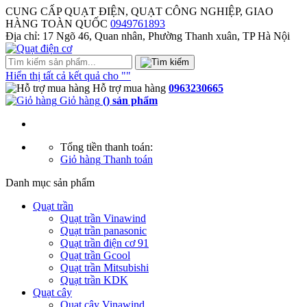
CUNG CẤP QUẠT ĐIỆN, QUẠT CÔNG NGHIỆP, GIAO
HÀNG TOÀN QUỐC
0949761893
Địa chỉ: 17 Ngõ 46, Quan nhân, Phường Thanh xuân, TP Hà Nội
Hiển thị tất cả kết quả cho "
"
Hỗ trợ mua hàng
0963230665
Giỏ hàng
(
) sản phẩm
Tổng tiền thanh toán:
Giỏ hàng
Thanh toán
Danh mục sản phẩm
Quạt trần
Quạt trần Vinawind
Quạt trần panasonic
Quạt trần điện cơ 91
Quạt trần Gcool
Quạt trần Mitsubishi
Quạt trần KDK
Quạt cây
Quạt cây Vinawind