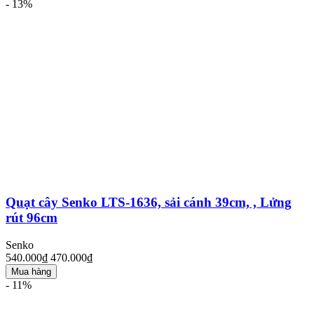
- 13%
Quạt cây Senko LTS-1636, sải cánh 39cm, , Lửng
rút 96cm
Senko
540.000₫
470.000₫
Mua hàng
- 11%