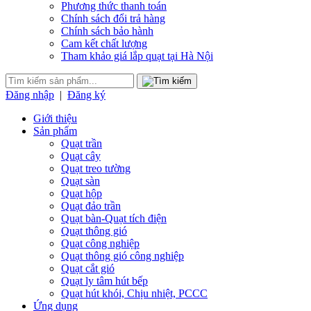
Phương thức thanh toán
Chính sách đổi trả hàng
Chính sách bảo hành
Cam kết chất lượng
Tham khảo giá lắp quạt tại Hà Nội
Đăng nhập
|
Đăng ký
Giới thiệu
Sản phẩm
Quạt trần
Quạt cây
Quạt treo tường
Quạt sàn
Quạt hộp
Quạt đảo trần
Quạt bàn-Quạt tích điện
Quạt thông gió
Quạt công nghiệp
Quạt thông gió công nghiệp
Quạt cắt gió
Quạt ly tâm hút bếp
Quạt hút khói, Chịu nhiệt, PCCC
Ứng dụng