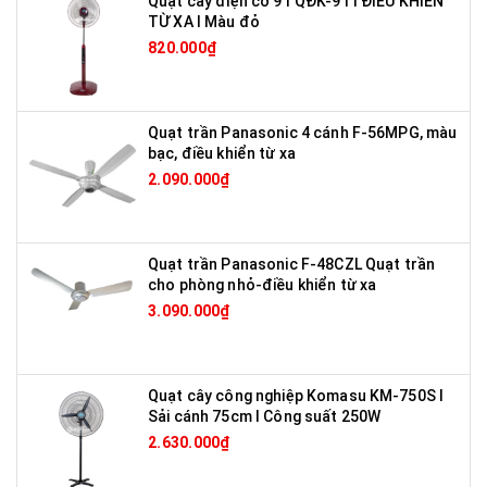
Quạt cây điện cơ 91 QĐK-91 I ĐIỀU KHIỂN
TỪ XA I Màu đỏ
820.000₫
Quạt trần Panasonic 4 cánh F-56MPG, màu
bạc, điều khiển từ xa
2.090.000₫
Quạt trần Panasonic F-48CZL Quạt trần
cho phòng nhỏ-điều khiển từ xa
3.090.000₫
Quạt cây công nghiệp Komasu KM-750S I
Sải cánh 75cm I Công suất 250W
2.630.000₫