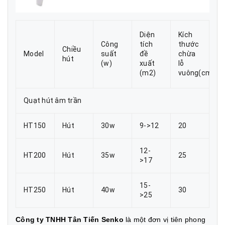
Diện
Kích
Công
tích
thước
Chiều
Model
suất
đề
chừa
hút
(w)
xuất
lỗ
(m2)
vuông(cm)
Quạt hút âm trần
HT150
Hút
30w
9->12
20
12-
HT200
Hút
35w
25
>17
15-
HT250
Hút
40w
30
>25
Công ty TNHH Tân Tiến Senko
là một đơn vị tiên phong