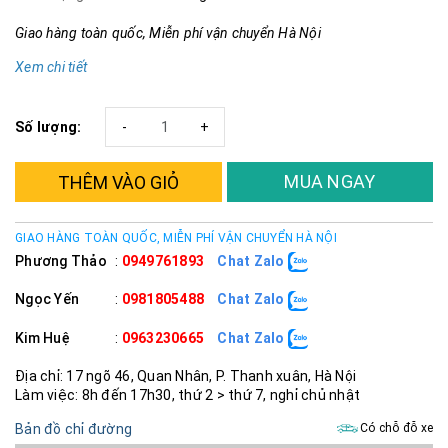
Giao hàng toàn quốc, Miễn phí vận chuyển Hà Nội
Xem chi tiết
Số lượng:
-
+
MUA NGAY
THÊM VÀO GIỎ
GIAO HÀNG TOÀN QUỐC, MIỄN PHÍ VẬN CHUYỂN HÀ NỘI
Phương Thảo
:
0949761893
Chat Zalo
Ngọc Yến
:
0981805488
Chat Zalo
Kim Huệ
:
0963230665
Chat Zalo
Địa chỉ: 17 ngõ 46, Quan Nhân, P. Thanh xuân, Hà Nội
Làm việc: 8h đến 17h30, thứ 2 > thứ 7, nghỉ chủ nhật
Bản đồ chỉ đường
Có chỗ đỗ xe