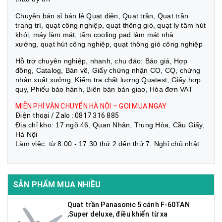
Chuyên bán sỉ bán lẻ Quạt điện, Quạt trần, Quạt trần
trang trí, quạt công nghiệp, quạt thông gió, quạt ly tâm hút
khói, máy làm mát, tấm cooling pad làm mát nhà
xưởng, quạt hút công nghiệp, quạt thông gió công nghiệp
Hỗ trợ chuyên nghiệp, nhanh, chu đáo: Báo giá, Hợp
đồng, Catalog, Bản vẽ, Giấy chứng nhận CO, CQ, chứng
nhận xuất xưởng, Kiểm tra chất lượng Quatest, Giấy hợp
quy, Phiếu bảo hành, Biên bản bàn giao, Hóa đơn VAT
MIỄN PHÍ VẬN CHUYỂN HÀ NỘI – GỌI MUA NGAY
Điện thoại / Zalo : 0817 316 885
Địa chỉ kho: 17 ngõ 46, Quan Nhân, Trung Hòa, Cầu Giấy,
Hà Nội
Làm việc: từ 8:00 - 17:30 thứ 2 đến thứ 7. Nghỉ chủ nhật
SẢN PHẨM MUA NHIỀU
Quạt trần Panasonic 5 cánh F-60TAN
,Super deluxe, điều khiển từ xa