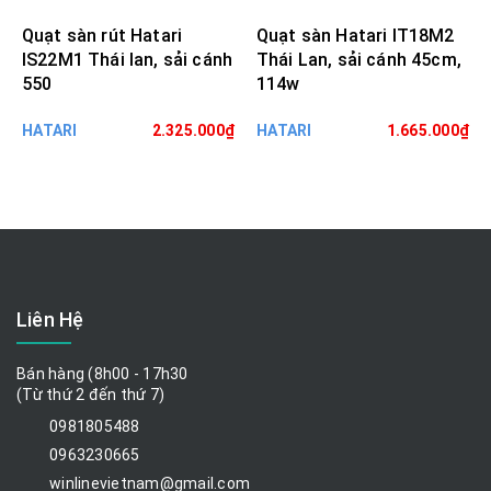
Quạt sàn rút Hatari
Quạt sàn Hatari IT18M2
IS22M1 Thái lan, sải cánh
Thái Lan, sải cánh 45cm,
550
114w
HATARI
2.325.000₫
HATARI
1.665.000₫
Liên Hệ
Bán hàng (8h00 - 17h30
(Từ thứ 2 đến thứ 7)
0981805488
0963230665
winlinevietnam@gmail.com