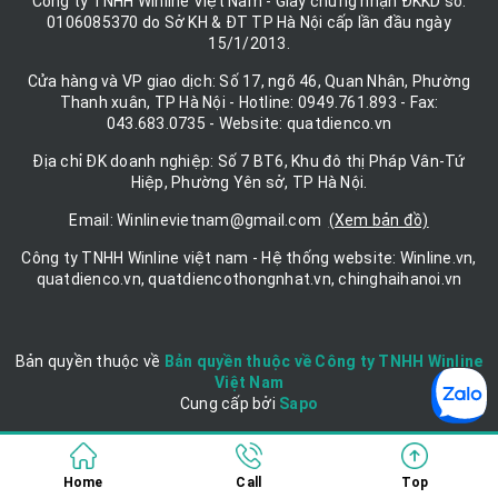
Công ty TNHH Winline Việt Nam - Giấy chứng nhận ĐKKD số:
0106085370 do Sở KH & ĐT TP Hà Nội cấp lần đầu ngày
15/1/2013.
Cửa hàng và VP giao dịch: Số 17, ngõ 46, Quan Nhân, Phường
Thanh xuân, TP Hà Nội - Hotline: 0949.761.893 - Fax:
043.683.0735 - Website: quatdienco.vn
Địa chỉ ĐK doanh nghiệp: Số 7 BT6, Khu đô thị Pháp Vân-Tứ
Hiệp, Phường Yên sở, TP Hà Nội.
Email: Winlinevietnam@gmail.com
(Xem bản đồ)
Công ty TNHH Winline việt nam - Hệ thống website: Winline.vn,
quatdienco.vn, quatdiencothongnhat.vn, chinghaihanoi.vn
Bản quyền thuộc về
Bản quyền thuộc về Công ty TNHH Winline
Việt Nam
Cung cấp bởi
|
Sapo
Home
Call
Top