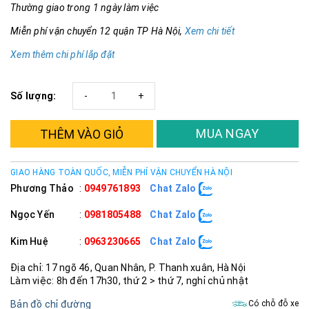
Thường giao trong 1 ngày làm việc
Miễn phí vận chuyển 12 quận TP Hà Nội,
Xem chi tiết
Xem thêm chi phí lắp đặt
Số lượng:
-
+
MUA NGAY
THÊM VÀO GIỎ
GIAO HÀNG TOÀN QUỐC, MIỄN PHÍ VẬN CHUYỂN HÀ NỘI
Phương Thảo
:
0949761893
Chat Zalo
Ngọc Yến
:
0981805488
Chat Zalo
Kim Huệ
:
0963230665
Chat Zalo
Địa chỉ: 17 ngõ 46, Quan Nhân, P. Thanh xuân, Hà Nội
Làm việc: 8h đến 17h30, thứ 2 > thứ 7, nghỉ chủ nhật
Bản đồ chỉ đường
Có chỗ đỗ xe