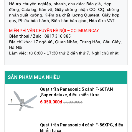
Hỗ trợ chuyên nghiệp, nhanh, chu đáo: Báo giá, Hợp
đồng, Catalog, Bản vẽ, Giấy chứng nhận CO, CQ, chứng
nhận xuất xưởng, Kiểm tra chất lượng Quatest, Giấy hợp
quy, Phiếu bảo hành, Biên bản bàn giao, Hóa đơn VAT
MIỄN PHÍ VẬN CHUYỂN HÀ NỘI – GỌI MUA NGAY
Điện thoại / Zalo : 0817 316 885
Địa chỉ kho: 17 ngõ 46, Quan Nhân, Trung Hòa, Cầu Giấy,
Hà Nội
Làm việc: từ 8:00 - 17:30 thứ 2 đến thứ 7. Nghỉ chủ nhật
SẢN PHẨM MUA NHIỀU
Quạt trần Panasonic 5 cánh F-60TAN
,Super deluxe, điều khiển từ xa
6.350.000₫
6.600.000₫
Quạt trần Panasonic 4 cánh F-56XPG, điều
khiển từ xa