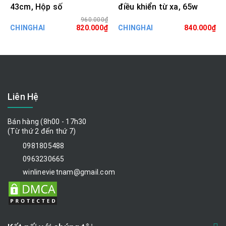
43cm, Hộp số
điều khiển từ xa, 65w
960.000₫
CHINGHAI
820.000₫
CHINGHAI
840.000₫
Liên Hệ
Bán hàng (8h00 - 17h30
(Từ thứ 2 đến thứ 7)
0981805488
0963230665
winlinevietnam@gmail.com