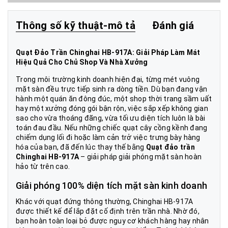
Thông số kỹ thuật-mô tả
Đánh giá
Quạt Đảo Trần Chinghai HB-917A: Giải Pháp Làm Mát
Hiệu Quả Cho Chủ Shop Và Nhà Xưởng
Trong môi trường kinh doanh hiện đại, từng mét vuông
mặt sàn đều trực tiếp sinh ra dòng tiền. Dù bạn đang vận
hành một quán ăn đông đúc, một shop thời trang sầm uất
hay một xưởng đóng gói bận rộn, việc sắp xếp không gian
sao cho vừa thoáng đãng, vừa tối ưu diện tích luôn là bài
toán đau đầu. Nếu những chiếc quạt cây cồng kềnh đang
chiếm dụng lối đi hoặc làm cản trở việc trưng bày hàng
hóa của bạn, đã đến lúc thay thế bằng
Quạt đảo trần
Chinghai HB-917A
– giải pháp giải phóng mặt sàn hoàn
hảo từ trên cao.
Giải phóng 100% diện tích mặt sàn kinh doanh
Khác với quạt đứng thông thường, Chinghai HB-917A
được thiết kế để lắp đặt cố định trên trần nhà. Nhờ đó,
bạn hoàn toàn loại bỏ được nguy cơ khách hàng hay nhân