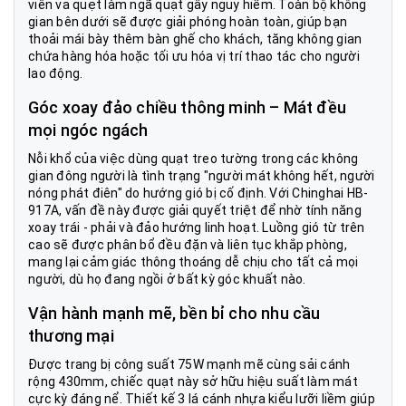
viên va quẹt làm ngã quạt gây nguy hiểm. Toàn bộ không
gian bên dưới sẽ được giải phóng hoàn toàn, giúp bạn
thoải mái bày thêm bàn ghế cho khách, tăng không gian
chứa hàng hóa hoặc tối ưu hóa vị trí thao tác cho người
lao động.
Góc xoay đảo chiều thông minh – Mát đều
mọi ngóc ngách
Nỗi khổ của việc dùng quạt treo tường trong các không
gian đông người là tình trạng "người mát không hết, người
nóng phát điên" do hướng gió bị cố định. Với Chinghai HB-
917A, vấn đề này được giải quyết triệt để nhờ tính năng
xoay trái - phải và đảo hướng linh hoạt. Luồng gió từ trên
cao sẽ được phân bổ đều đặn và liên tục khắp phòng,
mang lại cảm giác thông thoáng dễ chịu cho tất cả mọi
người, dù họ đang ngồi ở bất kỳ góc khuất nào.
Vận hành mạnh mẽ, bền bỉ cho nhu cầu
thương mại
Được trang bị công suất 75W mạnh mẽ cùng sải cánh
rộng 430mm, chiếc quạt này sở hữu hiệu suất làm mát
cực kỳ đáng nể. Thiết kế 3 lá cánh nhựa kiểu lưỡi liềm giúp