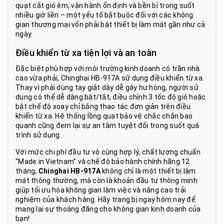
quạt cắt gió êm, vận hành ổn định và bền bỉ trong suốt
nhiều giờ liền – một yếu tố bắt buộc đối với các không
gian thương mại vốn phải bật thiết bị làm mát gần như cả
ngày.
Điều khiển từ xa tiện lợi và an toàn
Đặc biệt phù hợp với môi trường kinh doanh có trần nhà
cao vừa phải, Chinghai HB-917A sử dụng điều khiển từ xa.
Thay vì phải dùng tay giật dây dễ gây hư hỏng, người sử
dụng có thể dễ dàng bật/tắt, điều chỉnh 3 tốc độ gió hoặc
bật chế độ xoay chỉ bằng thao tác đơn giản trên điều
khiển từ xa. Hệ thống lồng quạt bảo vệ chắc chắn bao
quanh cũng đem lại sự an tâm tuyệt đối trong suốt quá
trình sử dụng.
Với mức chi phí đầu tư vô cùng hợp lý, chất lượng chuẩn
"Made in Vietnam" và chế độ bảo hành chính hãng 12
tháng,
Chinghai HB-917A
không chỉ là một thiết bị làm
mát thông thường, mà còn là khoản đầu tư thông minh
giúp tối ưu hóa không gian làm việc và nâng cao trải
nghiệm của khách hàng. Hãy trang bị ngay hôm nay để
mang lại sự thoáng đãng cho không gian kinh doanh của
bạn!