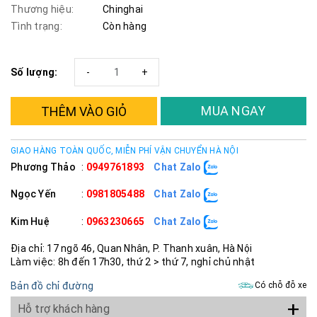
Thương hiệu:
Chinghai
Tình trạng:
Còn hàng
Số lượng:
-
+
MUA NGAY
THÊM VÀO GIỎ
GIAO HÀNG TOÀN QUỐC, MIỄN PHÍ VẬN CHUYỂN HÀ NỘI
Phương Thảo
:
0949761893
Chat Zalo
Ngọc Yến
:
0981805488
Chat Zalo
Kim Huệ
:
0963230665
Chat Zalo
Địa chỉ: 17 ngõ 46, Quan Nhân, P. Thanh xuân, Hà Nội
Làm việc: 8h đến 17h30, thứ 2 > thứ 7, nghỉ chủ nhật
Bản đồ chỉ đường
Có chỗ đỗ xe
+
Hỗ trợ khách hàng