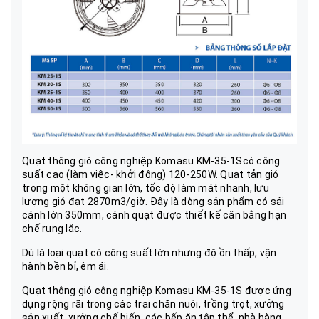
Quạt thông gió công nghiệp Komasu KM-35-1Scó công
suất cao (làm việc- khởi động) 120-250W. Quạt tản gió
trong một không gian lớn, tốc độ làm mát nhanh, lưu
lượng gió đạt 2870m3/giờ. Đây là dòng sản phẩm có sải
cánh lớn 350mm, cánh quạt được thiết kế cân bằng hạn
chế rung lắc.
Dù là loại quạt có công suất lớn nhưng độ ồn thấp, vận
hành bền bỉ, êm ái.
Quạt thông gió công nghiệp Komasu KM-35-1S được ứng
dụng rộng rãi trong các trại chăn nuôi, trồng trọt, xưởng
sản xuất, xưởng chế biến..các bếp ăn tập thể, nhà hàng,