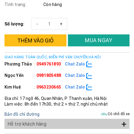
Tình trạng:
Còn hàng
Số lượng:
-
+
MUA NGAY
THÊM VÀO GIỎ
GIAO HÀNG TOÀN QUỐC, MIỄN PHÍ VẬN CHUYỂN HÀ NỘI
Phương Thảo
:
0949761893
Chat Zalo
Ngọc Yến
:
0981805488
Chat Zalo
Kim Huệ
:
0963230665
Chat Zalo
Địa chỉ: 17 ngõ 46, Quan Nhân, P. Thanh xuân, Hà Nội
Làm việc: 8h đến 17h30, thứ 2 > thứ 7, nghỉ chủ nhật
Bản đồ chỉ đường
Có chỗ đỗ xe
+
Hỗ trợ khách hàng