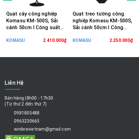
Quạt cây công nghiệp
Quạt treo tường công
Komasu KM-500S, Sải
nghiệp Komasu KM-500S,
cánh 50cm I Công suất
Sải cánh 50cm I Công
160W
suất 160W
KOMASU
2.410.000₫
KOMASU
2.250.000₫
Liên Hệ
Bán hàng (8h00 - 17h30
(Từ thứ 2 đến thứ 7)
0981805488
0963230665
winlinevietnam@gmail.com