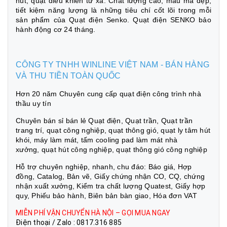
hút, quạt điều khiển từ xa. Chất lượng cao, mẫu mã đẹp,
tiết kiệm năng lượng là những tiêu chí cốt lõi trong mỗi
sản phẩm của Quạt điện Senko. Quạt điện SENKO bảo
hành động cơ 24 tháng.
CÔNG TY TNHH WINLINE VIỆT NAM - BÁN HÀNG
VÀ THU TIỀN TOÀN QUỐC
Hơn 20 năm Chuyên cung cấp quạt điện công trình nhà
thầu uy tín
Chuyên bán sỉ bán lẻ Quạt điện, Quạt trần, Quạt trần
trang trí, quạt công nghiệp, quạt thông gió, quạt ly tâm hút
khói, máy làm mát, tấm cooling pad làm mát nhà
xưởng, quạt hút công nghiệp, quạt thông gió công nghiệp
Hỗ trợ chuyên nghiệp, nhanh, chu đáo: Báo giá, Hợp
đồng, Catalog, Bản vẽ, Giấy chứng nhận CO, CQ, chứng
nhận xuất xưởng, Kiểm tra chất lượng Quatest, Giấy hợp
quy, Phiếu bảo hành, Biên bản bàn giao, Hóa đơn VAT
MIỄN PHÍ VẬN CHUYỂN HÀ NỘI – GỌI MUA NGAY
Điện thoại / Zalo : 0817.316 885