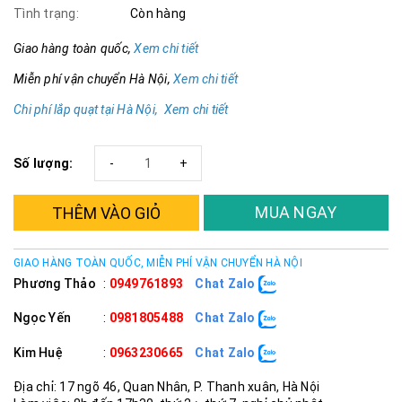
Tình trạng:
Còn hàng
Giao hàng toàn quốc,
Xem chi tiết
Miễn phí vận chuyển Hà Nội,
Xem chi tiết
Chi phí lắp quạt tại Hà Nội, Xem chi tiết
Số lượng:
-
+
MUA NGAY
THÊM VÀO GIỎ
GIAO HÀNG TOÀN QUỐC, MIỄN PHÍ VẬN CHUYỂN HÀ NỘI
Phương Thảo
:
0949761893
Chat Zalo
Ngọc Yến
:
0981805488
Chat Zalo
Kim Huệ
:
0963230665
Chat Zalo
Địa chỉ: 17 ngõ 46, Quan Nhân, P. Thanh xuân, Hà Nội