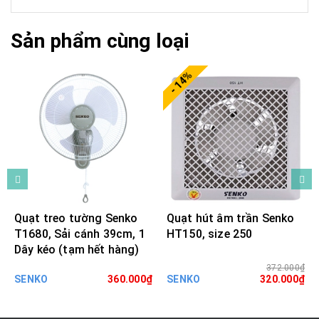
Sản phẩm cùng loại
- 14%
Quạt treo tường Senko
Quạt hút âm trần Senko
T1680, Sải cánh 39cm, 1
HT150, size 250
Dây kéo (tạm hết hàng)
372.000₫
SENKO
360.000₫
SENKO
320.000₫