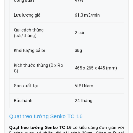
Công suất
47W
Lưu lượng gió
61.3 m3/min
Qui cách thùng
2 cái
(cái/thùng)
Khối lượng cả bì
3kg
Kích thước thùng (D x R x
465 x 265 x 445 (mm)
C)
Sản xuất tại
Việt Nam
Bảo hành
24 tháng
Quạt treo tường Senko TC-16
Quạt treo tường Senko TC-16
có kiểu dáng đơn giản với
5 cánh quạt, có chiều dài sải cánh 39cm. Công suất chỉ