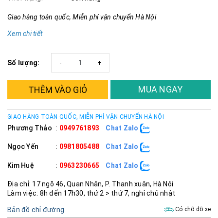
Giao hàng toàn quốc, Miễn phí vận chuyển Hà Nội
Xem chi tiết
Số lượng:
-
+
MUA NGAY
THÊM VÀO GIỎ
GIAO HÀNG TOÀN QUỐC, MIỄN PHÍ VẬN CHUYỂN HÀ NỘI
Phương Thảo
:
0949761893
Chat Zalo
Ngọc Yến
:
0981805488
Chat Zalo
Kim Huệ
:
0963230665
Chat Zalo
Địa chỉ: 17 ngõ 46, Quan Nhân, P. Thanh xuân, Hà Nội
Làm việc: 8h đến 17h30, thứ 2 > thứ 7, nghỉ chủ nhật
Bản đồ chỉ đường
Có chỗ đỗ xe