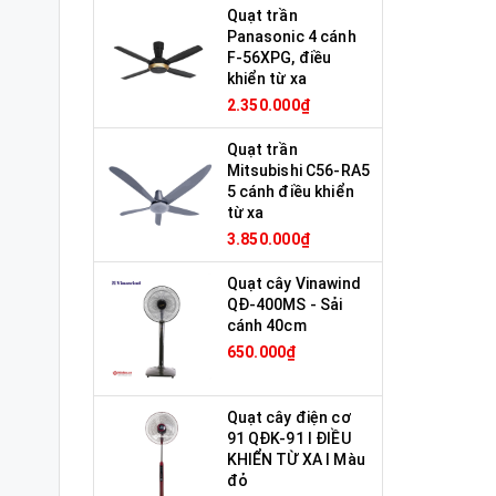
Quạt trần
Panasonic 4 cánh
F-56XPG, điều
khiển từ xa
2.350.000₫
Quạt trần
Mitsubishi C56-RA5
5 cánh điều khiển
từ xa
3.850.000₫
Quạt cây Vinawind
QĐ-400MS - Sải
cánh 40cm
650.000₫
Quạt cây điện cơ
91 QĐK-91 I ĐIỀU
KHIỂN TỪ XA I Màu
đỏ