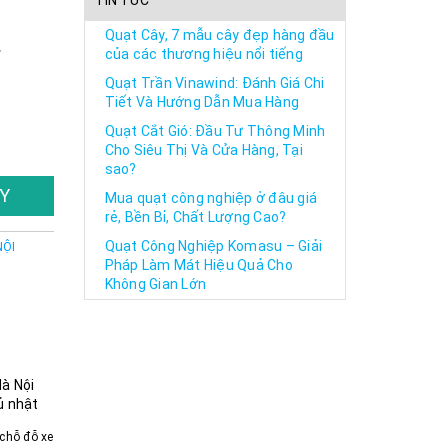
TIN TỨC
Quạt Cây, 7 mẫu cây đẹp hàng đầu
,
của các thương hiệu nổi tiếng
Quạt Trần Vinawind: Đánh Giá Chi
Tiết Và Hướng Dẫn Mua Hàng
Quạt Cắt Gió: Đầu Tư Thông Minh
Cho Siêu Thị Và Cửa Hàng, Tại
sao?
Y
Mua quạt công nghiệp ở đâu giá
rẻ, Bền Bỉ, Chất Lượng Cao?
Quạt Công Nghiệp Komasu – Giải
NỘI
Pháp Làm Mát Hiệu Quả Cho
Không Gian Lớn
Hà Nội
ủ nhật
chỗ đỗ xe