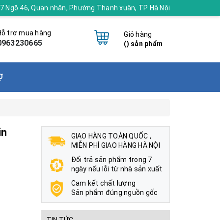
 17 Ngõ 46, Quan nhân, Phường Thanh xuân, TP Hà Nội
Hỗ trợ mua hàng
Giỏ hàng
0963230665
(
) sản phẩm
Ợ
in
GIAO HÀNG TOÀN QUỐC ,
MIỄN PHÍ GIAO HÀNG HÀ NỘI
Đổi trả sản phẩm trong 7
ngày nếu lỗi từ nhà sản xuất
Cam kết chất lượng
Sản phẩm đúng nguồn gốc