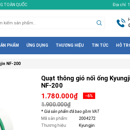
ÀNG TOÀN QUỐC
Địa chỉ:
SẢN PHẨM
ỨNG DỤNG
THƯƠNG HIỆU
TIN TỨC
HỖ TR
jin NF-200
Quạt thông gió nối ống Kyungj
NF-200
1.780.000₫
-6%
1.900.000₫
*
Giá sản phẩm đã bao gồm VAT
Mã sản phẩm:
2004272
Thương hiệu:
Kyungjin