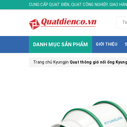
CUNG CẤP QUẠT ĐIỆN, QUẠT CÔNG NGHIỆP, GIAO H
DANH MỤC SẢN PHẨM
GIỚI THIỆU
Trang chủ
Kyungjin
Quạt thông gió nối ống Kyung