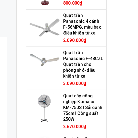
800.000₫
Quạt trần
Panasonic 4 cánh
F-56MPG, màu bạc,
điều khiển từ xa
2.090.000₫
Quạt trần
Panasonic F-48CZL
Quạt trần cho
phòng nhỏ-điều
khiển từ xa
3.090.000₫
Quạt cây công
nghiệp Komasu
KM-750S I Sải cánh
75cm I Công suất
250W
2.670.000₫