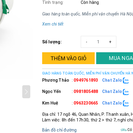
Tình trạng:
Còn hàng
Giao hàng toàn quốc, Miễn phí vận chuyển Hà Nội
Xem chi tiết
Số lượng:
-
+
MUA NGA
THÊM VÀO GIỎ
GIAO HÀNG TOÀN QUỐC, MIỄN PHÍ VẬN CHUYỂN HÀ 
Phương Thảo
:
0949761893
Chat Zalo
Ngọc Yến
:
0981805488
Chat Zalo
Kim Huệ
:
0963230665
Chat Zalo
Địa chỉ: 17 ngõ 46, Quan Nhân, P. Thanh xuân, 
Làm việc: 8h đến 17h30, thứ 2 > thứ 7, nghỉ ch
Bản đồ chỉ đường
Có 