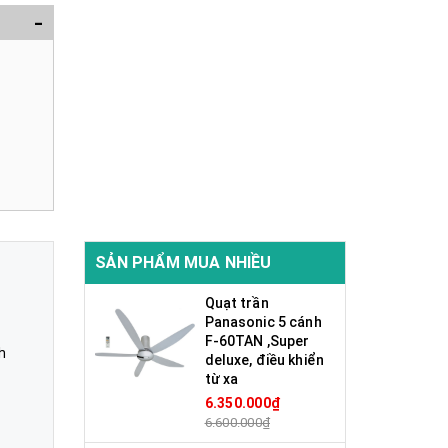
-
SẢN PHẨM MUA NHIỀU
Quạt trần
Panasonic 5 cánh
F-60TAN ,Super
h
deluxe, điều khiển
từ xa
6.350.000₫
6.600.000₫