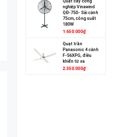
Quạt cây công
nghiệp Vinawind
QĐ-750- Sải cánh
75cm, công suất
180W
1.650.000₫
Quạt trần
Panasonic 4 cánh
F-56XPG, điều
khiển từ xa
2.350.000₫