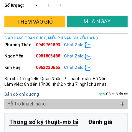
Số lượng:
-
+
MUA NGAY
THÊM VÀO GIỎ
GIAO HÀNG TOÀN QUỐC, MIỄN PHÍ VẬN CHUYỂN HÀ NỘI
Phương Thảo
:
0949761893
Chat Zalo
Ngọc Yến
:
0981805488
Chat Zalo
Kim Huệ
:
0963230665
Chat Zalo
Địa chỉ: 17 ngõ 46, Quan Nhân, P. Thanh xuân, Hà Nội
Làm việc: 8h đến 17h30, thứ 2 > thứ 7, nghỉ chủ nhật
Bản đồ chỉ đường
Có chỗ đỗ xe
+
Hỗ trợ khách hàng
Thông số kỹ thuật-mô tả
Đánh giá