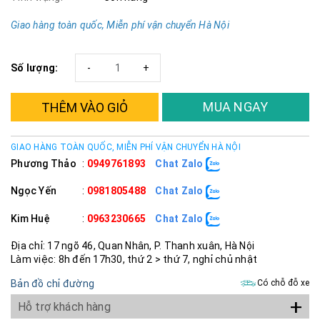
Giao hàng toàn quốc, Miễn phí vận chuyển Hà Nội
Số lượng:
-
+
MUA NGAY
THÊM VÀO GIỎ
GIAO HÀNG TOÀN QUỐC, MIỄN PHÍ VẬN CHUYỂN HÀ NỘI
Phương Thảo
:
0949761893
Chat Zalo
Ngọc Yến
:
0981805488
Chat Zalo
Kim Huệ
:
0963230665
Chat Zalo
Địa chỉ: 17 ngõ 46, Quan Nhân, P. Thanh xuân, Hà Nội
Làm việc: 8h đến 17h30, thứ 2 > thứ 7, nghỉ chủ nhật
Bản đồ chỉ đường
Có chỗ đỗ xe
+
Hỗ trợ khách hàng