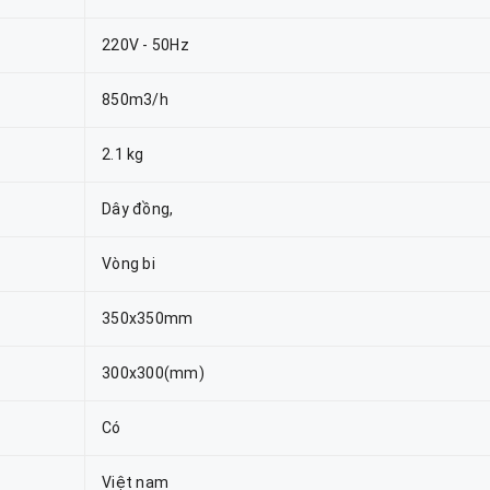
220V - 50Hz
850m3/h
2.1 kg
Dây đồng,
Vòng bi
350x350mm
300x300(mm)
Có
Việt nam