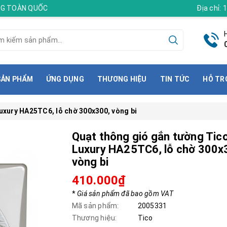
ÀNG TOÀN QUỐC
Địa chỉ:
SẢN PHẨM
ỨNG DỤNG
THƯƠNG HIỆU
TIN TỨC
HỖ TR
uxury HA25TC6, lỗ chờ 300x300, vòng bi
Quạt thông gió gắn tường Tic
Luxury HA25TC6, lỗ chờ 300x
vòng bi
410.000₫
*
Giá sản phẩm đã bao gồm VAT
Mã sản phẩm:
2005331
Thương hiệu:
Tico