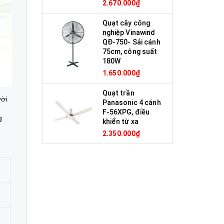
2.670.000₫
Quạt cây công
nghiệp Vinawind
QĐ-750- Sải cánh
75cm, công suất
180W
1.650.000₫
Quạt trần
ười
Panasonic 4 cánh
F-56XPG, điều
g
khiển từ xa
2.350.000₫