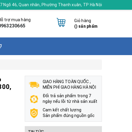
 17 Ngõ 46, Quan nhân, Phường Thanh xuân, TP Hà Nội
Hỗ trợ mua hàng
Giỏ hàng
0963230665
(
) sản phẩm
Ợ
o
GIAO HÀNG TOÀN QUỐC ,
300,
MIỄN PHÍ GIAO HÀNG HÀ NỘI
Đổi trả sản phẩm trong 7
ngày nếu lỗi từ nhà sản xuất
Cam kết chất lượng
Sản phẩm đúng nguồn gốc