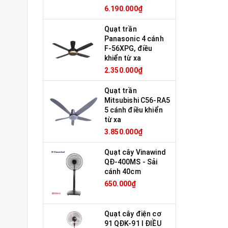
6.190.000₫
Quạt trần
Panasonic 4 cánh
F-56XPG, điều
khiển từ xa
2.350.000₫
Quạt trần
Mitsubishi C56-RA5
5 cánh điều khiển
từ xa
3.850.000₫
Quạt cây Vinawind
QĐ-400MS - Sải
cánh 40cm
650.000₫
Quạt cây điện cơ
91 QĐK-91 I ĐIỀU