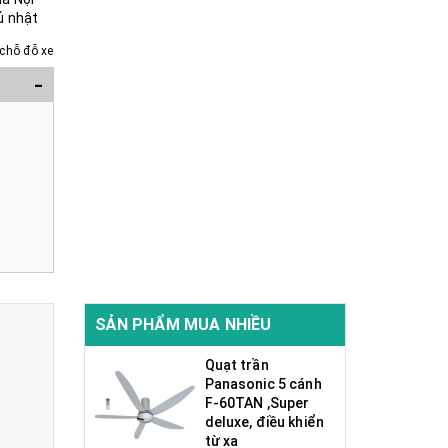
ủ nhật
chỗ đỗ xe
-
SẢN PHẨM MUA NHIỀU
Quạt trần
Panasonic 5 cánh
F-60TAN ,Super
deluxe, điều khiển
từ xa