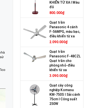
KHIỂN TỪ XA I Màu
đỏ
800.000₫
Quạt trần
Panasonic 4 cánh
F-56MPG, màu bạc,
điều khiển từ xa
2.090.000₫
Quạt trần
nhà
Panasonic F-48CZL
 sử
Quạt trần cho
phòng nhỏ-điều
Tico
khiển từ xa
3.090.000₫
Quạt cây công
nghiệp Komasu
KM-750S I Sải cánh
75cm I Công suất
250W