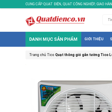
CUNG CẤP QUẠT ĐIỆN, QUẠT CÔNG NGHIỆP, GIAO H
DANH MỤC SẢN PHẨM
GIỚI THIỆU
Trang chủ
Tico
Quạt thông gió gắn tường Tico L