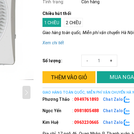
Tình trạng:
Còn hàng
Chiều hút thổi
1 CHIỀU
2 CHIỀU
Giao hàng toàn quốc, Miễn phí vận chuyển Hà Nội
Xem chi tiết
Số lượng:
-
+
MUA NGA
THÊM VÀO GIỎ
GIAO HÀNG TOÀN QUỐC, MIỄN PHÍ VẬN CHUYỂN HÀ 
Phương Thảo
:
0949761893
Chat Zalo
Ngọc Yến
:
0981805488
Chat Zalo
Kim Huệ
:
0963230665
Chat Zalo
Địa chỉ: 17 ngõ 46, Quan Nhân, P. Thanh xuân, 