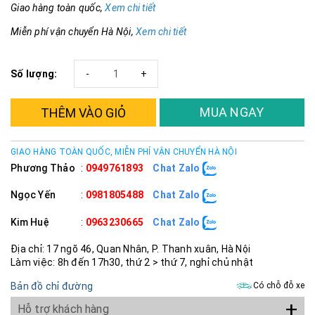
Giao hàng toàn quốc,
Xem chi tiết
Miễn phí vận chuyển Hà Nội,
Xem chi tiết
Số lượng:
-
+
MUA NGAY
THÊM VÀO GIỎ
GIAO HÀNG TOÀN QUỐC, MIỄN PHÍ VẬN CHUYỂN HÀ NỘI
Phương Thảo
:
0949761893
Chat Zalo
Ngọc Yến
:
0981805488
Chat Zalo
Kim Huệ
:
0963230665
Chat Zalo
Địa chỉ: 17 ngõ 46, Quan Nhân, P. Thanh xuân, Hà Nội
Làm việc: 8h đến 17h30, thứ 2 > thứ 7, nghỉ chủ nhật
Bản đồ chỉ đường
Có chỗ đỗ xe
+
Hỗ trợ khách hàng