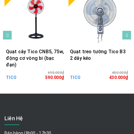
Quạt cây Tico CNB5, 75w,
Quạt treo tường Tico B3
động cơ vòng bi (bạc
2 dây kéo
đạn)
695.000₫
450.000₫
TICO
590.000₫
TICO
430.000₫
Liên Hệ
Bán hàng (8h00 - 17h30