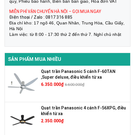
quy, Phiếu bảo hành, Biên bản bàn giao, Hóa đơn VAT
MIỄN PHÍ VẬN CHUYỂN HÀ NỘI – GỌI MUA NGAY
Điện thoại / Zalo : 0817 316 885
Địa chỉ kho: 17 ngõ 46, Quan Nhân, Trung Hòa, Cầu Giấy,
Hà Nội
Làm việc: từ 8:00 - 17:30 thứ 2 đến thứ 7. Nghỉ chủ nhật
SẢN PHẨM MUA NHIỀU
Quạt trần Panasonic 5 cánh F-60TAN
,Super deluxe, điều khiển từ xa
6.350.000₫
6.600.000₫
Quạt trần Panasonic 4 cánh F-56XPG, điều
khiển từ xa
2.350.000₫