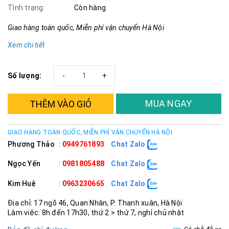
Tình trạng:
Còn hàng
Giao hàng toàn quốc, Miễn phí vận chuyển Hà Nội
Xem chi tiết
Số lượng:
-
+
MUA NGAY
THÊM VÀO GIỎ
GIAO HÀNG TOÀN QUỐC, MIỄN PHÍ VẬN CHUYỂN HÀ NỘI
Phương Thảo
:
0949761893
Chat Zalo
Ngọc Yến
:
0981805488
Chat Zalo
Kim Huệ
:
0963230665
Chat Zalo
Địa chỉ: 17 ngõ 46, Quan Nhân, P. Thanh xuân, Hà Nội
Làm việc: 8h đến 17h30, thứ 2 > thứ 7, nghỉ chủ nhật