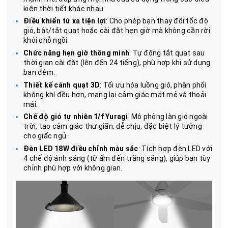
kiện thời tiết khác nhau.
Điều khiển từ xa tiện lợi
: Cho phép bạn thay đổi tốc độ
gió, bật/tắt quạt hoặc cài đặt hẹn giờ mà không cần rời
khỏi chỗ ngồi.
Chức năng hẹn giờ thông minh
: Tự động tắt quạt sau
thời gian cài đặt (lên đến 24 tiếng), phù hợp khi sử dụng
ban đêm.
Thiết kế cánh quạt 3D
: Tối ưu hóa luồng gió, phân phối
không khí đều hơn, mang lại cảm giác mát mẻ và thoải
mái.
Chế độ gió tự nhiên 1/f Yuragi
: Mô phỏng làn gió ngoài
trời, tạo cảm giác thư giãn, dễ chịu, đặc biệt lý tưởng
cho giấc ngủ.
Đèn LED 18W điều chỉnh màu sắc
: Tích hợp đèn LED với
4 chế độ ánh sáng (từ ấm đến trắng sáng), giúp bạn tùy
chỉnh phù hợp với không gian.