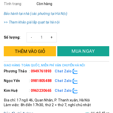
Tình trạng:
Còn hàng
Bảo hành tại nhà (các phường tại Hà Nội)
>>
Tham khảo giá lắp quạt tại hà nội
Số lượng:
-
+
MUA NGAY
THÊM VÀO GIỎ
GIAO HÀNG TOÀN QUỐC, MIỄN PHÍ VẬN CHUYỂN HÀ NỘI
Phương Thảo
:
0949761893
Chat Zalo
Ngọc Yến
:
0981805488
Chat Zalo
Kim Huệ
:
0963230665
Chat Zalo
Địa chỉ: 17 ngõ 46, Quan Nhân, P. Thanh xuân, Hà Nội
Làm việc: 8h đến 17h30, thứ 2 > thứ 7, nghỉ chủ nhật