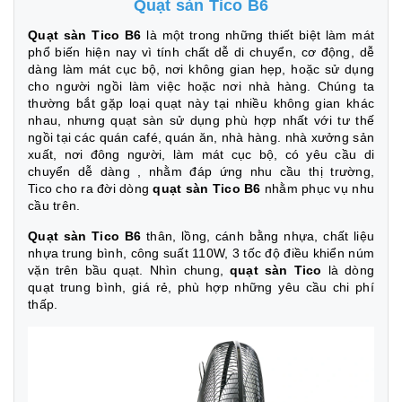
Quạt sàn Tico B6
Quạt sàn Tico B6
là một trong những thiết biệt làm mát
phổ biến hiện nay vì tính chất dễ di chuyển, cơ động, dễ
dàng làm mát cục bộ, nơi không gian hẹp, hoặc sử dụng
cho người ngồi làm việc hoặc nơi nhà hàng. Chúng ta
thường bắt gặp loại quạt này tại nhiều không gian khác
nhau, nhưng quạt sàn sử dụng phù hợp nhất với tư thế
ngồi tại các quán café, quán ăn, nhà hàng. nhà xưởng sản
xuất, nơi đông người, làm mát cục bộ, có yêu cầu di
chuyển dễ dàng , nhằm đáp ứng nhu cầu thị trường,
Tico cho ra đời dòng
quạt sàn Tico B6
nhằm phục vụ nhu
cầu trên.
Quạt sàn Tico B6
thân, lồng, cánh bằng nhựa, chất liệu
nhựa trung bình, công suất 110W, 3 tốc độ điều khiển núm
vặn trên bầu quạt. Nhìn chung,
quạt sàn Tico
là dòng
quạt trung bình, giá rẻ, phù hợp những yêu cầu chi phí
thấp.