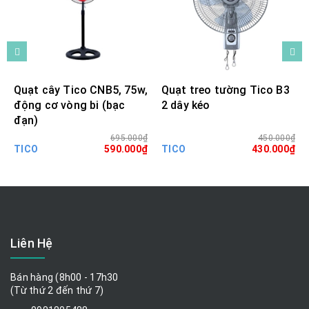
Quạt cây Tico CNB5, 75w,
Quạt treo tường Tico B3
động cơ vòng bi (bạc
2 dây kéo
đạn)
695.000₫
450.000₫
TICO
590.000₫
TICO
430.000₫
Liên Hệ
Bán hàng (8h00 - 17h30
(Từ thứ 2 đến thứ 7)