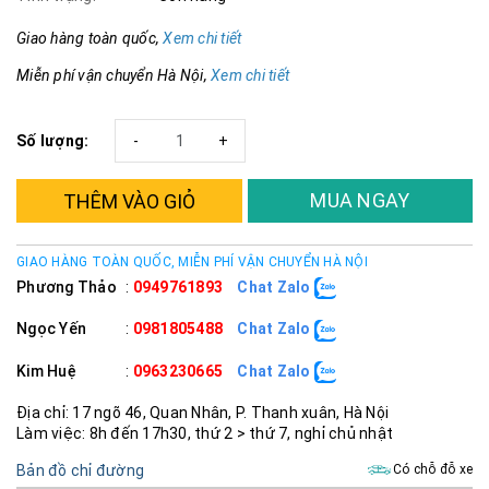
Giao hàng toàn quốc,
Xem chi tiết
Miễn phí vận chuyển Hà Nội,
Xem chi tiết
Số lượng:
-
+
MUA NGAY
THÊM VÀO GIỎ
GIAO HÀNG TOÀN QUỐC, MIỄN PHÍ VẬN CHUYỂN HÀ NỘI
Phương Thảo
:
0949761893
Chat Zalo
Ngọc Yến
:
0981805488
Chat Zalo
Kim Huệ
:
0963230665
Chat Zalo
Địa chỉ: 17 ngõ 46, Quan Nhân, P. Thanh xuân, Hà Nội
Làm việc: 8h đến 17h30, thứ 2 > thứ 7, nghỉ chủ nhật
Bản đồ chỉ đường
Có chỗ đỗ xe