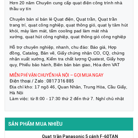
Hơn 20 năm Chuyên cung cấp quạt điện công trình nhà
thầu uy tín
Chuyên bán sỉ bán lẻ Quạt điện, Quạt trần, Quạt trần
trang trí, quạt công nghiệp, quạt thông gió, quạt ly tâm hút
khói, máy làm mát, tấm cooling pad làm mát nhà
xưởng, quạt hút công nghiệp, quạt thông gió công nghiệp
Hỗ trợ chuyên nghiệp, nhanh, chu đáo: Báo giá, Hợp
đồng, Catalog, Bản vẽ, Giấy chứng nhận CO, CQ, chứng
nhận xuất xưởng, Kiểm tra chất lượng Quatest, Giấy hợp
quy, Phiếu bảo hành, Biên bản bàn giao, Hóa đơn VAT
MIỄN PHÍ VẬN CHUYỂN HÀ NỘI – GỌI MUA NGAY
Điện thoại / Zalo : 0817 316 885
Địa chỉ kho: 17 ngõ 46, Quan Nhân, Trung Hòa, Cầu Giấy,
Hà Nội
Làm việc: từ 8:00 - 17:30 thứ 2 đến thứ 7. Nghỉ chủ nhật
SẢN PHẨM MUA NHIỀU
Quạt trần Panasonic 5 cánh F-60TAN