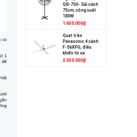
QĐ-750- Sải cánh
75cm, công suất
180W
1.650.000₫
Quạt trần
g có
Panasonic 4 cánh
F-56XPG, điều
khiển từ xa
út 1
2.350.000₫
ỗ để
chất
gười
 gắn
hông