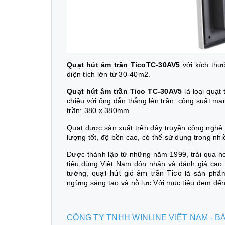
Quạt hút âm trần TicoTC-30AV5
với kích thư
diện tích lớn từ 30-40m2.
Quạt hút âm trần Tico TC-30AV5
là loại quạt
chiều với ống dẫn thẳng lên trần, công suất mạ
trần: 380 x 380mm
Quạt được sản xuất trên dây truyền công nghệ
lượng tốt, độ bền cao, có thể sử dụng trong nhi
Được thành lập từ những năm 1999, trải qua hơ
tiêu dùng Việt Nam đón nhận và đánh giá cao.
tường,
quạt hút gió âm trần Tico
là sản phẩm
ngừng sáng tạo và nỗ lực Với mục tiêu đem đế
CÔNG TY TNHH WINLINE VIỆT NAM - 