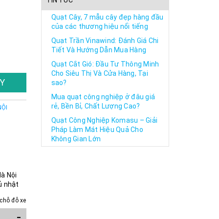
TIN TỨC
Quạt Cây, 7 mẫu cây đẹp hàng đầu
của các thương hiệu nổi tiếng
Quạt Trần Vinawind: Đánh Giá Chi
Tiết Và Hướng Dẫn Mua Hàng
Quạt Cắt Gió: Đầu Tư Thông Minh
Cho Siêu Thị Và Cửa Hàng, Tại
Y
sao?
Mua quạt công nghiệp ở đâu giá
rẻ, Bền Bỉ, Chất Lượng Cao?
NỘI
Quạt Công Nghiệp Komasu – Giải
Pháp Làm Mát Hiệu Quả Cho
Không Gian Lớn
Hà Nội
ủ nhật
chỗ đỗ xe
-