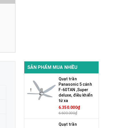
SẢN PHẨM MUA NHIỀU
Quạt trần
Panasonic 5 cánh
F-60TAN ,Super
deluxe, điều khiển
từ xa
6.350.000₫
6.600.000₫
Quạt trần