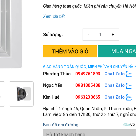
Giao hàng toàn quốc, Miễn phí vận chuyển Hà Nội
Xem chi tiết
Số lượng:
-
+
MUA NGA
THÊM VÀO GIỎ
GIAO HÀNG TOÀN QUỐC, MIỄN PHÍ VẬN CHUYỂN HÀ 
Phương Thảo
:
0949761893
Chat Zalo
Ngọc Yến
:
0981805488
Chat Zalo
Kim Huệ
:
0963230665
Chat Zalo
Địa chỉ: 17 ngõ 46, Quan Nhân, P. Thanh xuân, 
Làm việc: 8h đến 17h30, thứ 2 > thứ 7, nghỉ ch
Bản đồ chỉ đường
Có 
Hỗ trợ khách hàng