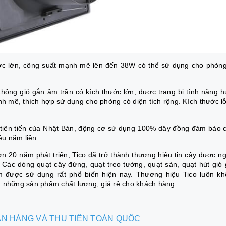
ớc lớn, công suất mạnh mẽ lên đến 38W có thể sử dụng cho phòn
 thông gió gắn âm trần có kích thước lớn, được trang bị tính năng h
nh mẽ, thích hợp sử dụng cho phòng có diện tích rộng. Kích thước l
 tiên tiến của Nhật Bản, động cơ sử dụng 100% dây đồng đảm bảo 
ều năm liền.
n 20 năm phát triển, Tico đã trở thành thương hiệu tin cậy được n
 Các dòng quạt cây đứng, quạt treo tường, quạt sàn, quạt hút gió
 được sử dụng rất phổ biến hiện nay. Thương hiệu Tico luôn k
n những sản phẩm chất lượng, giá rẻ cho khách hàng.
BÁN HÀNG VÀ THU TIỀN TOÀN QUỐC