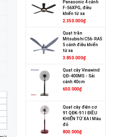
Panasonic 4 cánh
F-56XPG, điều
khiển từ xa
2.350.000₫
Quạt trần
Mitsubishi C56-RA5
5 cánh điều khiển
từ xa
3.850.000₫
Quạt cây Vinawind
QĐ-400MS - Sải
cánh 40cm
650.000₫
Quạt cây điện cơ
91 QĐK-91 I ĐIỀU
KHIỂN TỪ XA I Màu
đỏ
800.000₫
 mùi