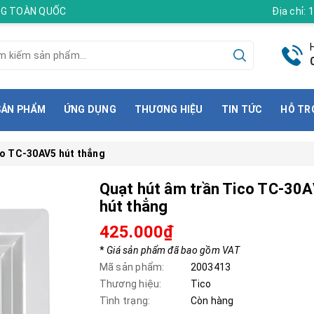
ÀNG TOÀN QUỐC
Địa chỉ:
SẢN PHẨM
ỨNG DỤNG
THƯƠNG HIỆU
TIN TỨC
HỖ TR
co TC-30AV5 hút thẳng
Quạt hút âm trần Tico TC-30
hút thẳng
425.000₫
*
Giá sản phẩm đã bao gồm VAT
Mã sản phẩm:
2003413
Thương hiệu:
Tico
Tình trạng:
Còn hàng