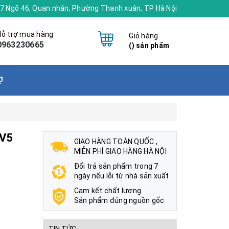
 17 Ngõ 46, Quan nhân, Phường Thanh xuân, TP Hà Nội
Hỗ trợ mua hàng
Giỏ hàng
0963230665
(
) sản phẩm
Ợ
AV5
GIAO HÀNG TOÀN QUỐC ,
MIỄN PHÍ GIAO HÀNG HÀ NỘI
Đổi trả sản phẩm trong 7
ngày nếu lỗi từ nhà sản xuất
Cam kết chất lượng
Sản phẩm đúng nguồn gốc