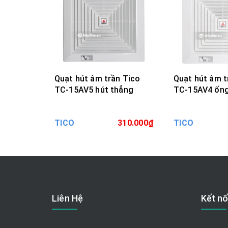
Quạt hút âm trần Tico
Quạt hút âm t
TC-15AV5 hút thẳng
TC-15AV4 ốn
MUA HÀNG
MUA H
TICO
310.000₫
TICO
Liên Hệ
Kết nố