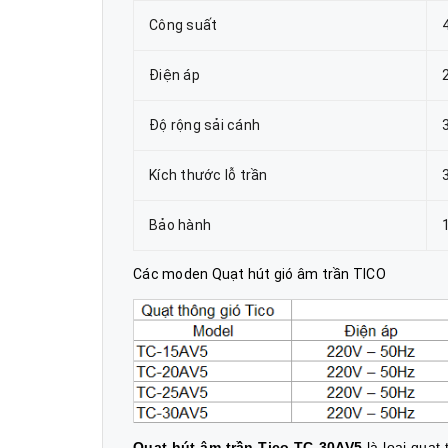
Công suất
Điện áp
Độ rộng sải cánh
Kích thước lỗ trần
Bảo hành
Các moden Quạt hút gió âm trần TICO
Quạt hút âm trần Tico TC-30AV5
là loại quạt