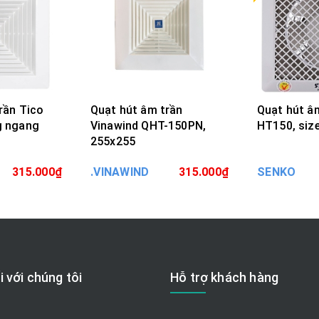
rần Tico
Quạt hút âm trần
Quạt hút â
g ngang
Vinawind QHT-150PN,
HT150, siz
255x255
ÀNG
MUA HÀNG
MU
315.000₫
.VINAWIND
315.000₫
SENKO
i với chúng tôi
Hỗ trợ khách hàng