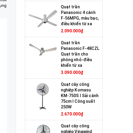
dụng
Quạt trần
Panasonic 4 cánh
F-56MPG, màu bạc,
điều khiển từ xa
2.090.000₫
Quạt trần
Panasonic F-48CZL
Quạt trần cho
phòng nhỏ-điều
khiển từ xa
3.090.000₫
Quạt cây công
nghiệp Komasu
KM-750S I Sải cánh
75cm I Công suất
250W
2.670.000₫
Quạt cây công
nghiệp Vinawind