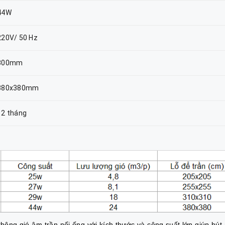
44W
220V/ 50 Hz
300mm
380x380mm
12 tháng
 thông gió âm trần nối ống với kích thước và công suất lớn giúp hút