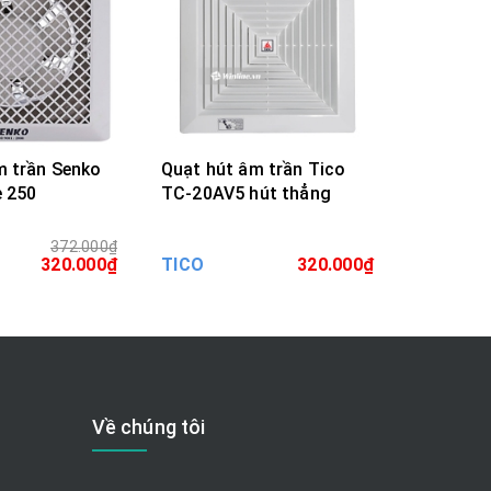
m trần Senko
Quạt hút âm trần Tico
Quạt hút
e 250
TC-20AV5 hút thẳng
TC-20AV
ống gió
372.000₫
A HÀNG
MUA HÀNG
320.000₫
TICO
320.000₫
TICO
Về chúng tôi