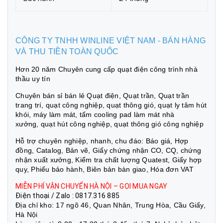
CÔNG TY TNHH WINLINE VIỆT NAM - BÁN HÀNG
VÀ THU TIỀN TOÀN QUỐC
Hơn 20 năm Chuyên cung cấp quạt điện công trình nhà
thầu uy tín
Chuyên bán sỉ bán lẻ Quạt điện, Quạt trần, Quạt trần
trang trí, quạt công nghiệp, quạt thông gió, quạt ly tâm hút
khói, máy làm mát, tấm cooling pad làm mát nhà
xưởng, quạt hút công nghiệp, quạt thông gió công nghiệp
Hỗ trợ chuyên nghiệp, nhanh, chu đáo: Báo giá, Hợp
đồng, Catalog, Bản vẽ, Giấy chứng nhận CO, CQ, chứng
nhận xuất xưởng, Kiểm tra chất lượng Quatest, Giấy hợp
quy, Phiếu bảo hành, Biên bản bàn giao, Hóa đơn VAT
MIỄN PHÍ VẬN CHUYỂN HÀ NỘI – GỌI MUA NGAY
Điện thoại / Zalo : 0817.316 885
Địa chỉ kho: 17 ngõ 46, Quan Nhân, Trung Hòa, Cầu Giấy,
Hà Nội