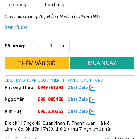
Tình trạng:
Còn hàng
Giao hàng toàn quốc, Miễn phí vận chuyển Hà Nội
Xem chi tiết
Số lượng:
-
+
MUA NGAY
THÊM VÀO GIỎ
GIAO HÀNG TOÀN QUỐC, MIỄN PHÍ VẬN CHUYỂN HÀ NỘI
Phương Thảo
:
0949761893
Chat Zalo
Ngọc Yến
:
0981805488
Chat Zalo
Kim Huệ
:
0963230665
Chat Zalo
Địa chỉ: 17 ngõ 46, Quan Nhân, P. Thanh xuân, Hà Nội
Làm việc: 8h đến 17h30, thứ 2 > thứ 7, nghỉ chủ nhật