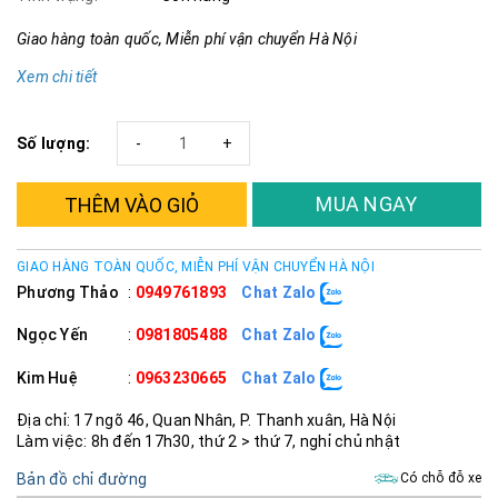
Giao hàng toàn quốc, Miễn phí vận chuyển Hà Nội
Xem chi tiết
Số lượng:
-
+
MUA NGAY
THÊM VÀO GIỎ
GIAO HÀNG TOÀN QUỐC, MIỄN PHÍ VẬN CHUYỂN HÀ NỘI
Phương Thảo
:
0949761893
Chat Zalo
Ngọc Yến
:
0981805488
Chat Zalo
Kim Huệ
:
0963230665
Chat Zalo
Địa chỉ: 17 ngõ 46, Quan Nhân, P. Thanh xuân, Hà Nội
Làm việc: 8h đến 17h30, thứ 2 > thứ 7, nghỉ chủ nhật
Bản đồ chỉ đường
Có chỗ đỗ xe