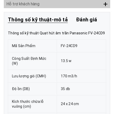
+
Hỗ trợ khách hàng
Thông số kỹ thuật-mô tả
Đánh giá
Thông số kỹ thuật Quạt hút âm trần Panasonic FV-24CD9
Mã Sản Phẩm
FV-24CD9
Công Suất Định Mức
13.5 w
(W)
Lưu lượng gió (CMH)
170 m3/h
Độ ồn (DB)
35 db
Kích thước chừa lỗ
24 x 24 cm
vuông (cm)