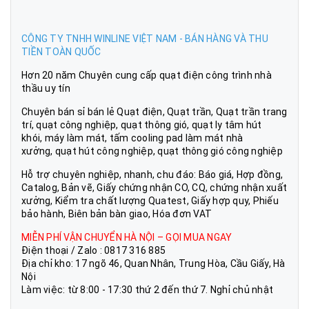
CÔNG TY TNHH WINLINE VIỆT NAM - BÁN HÀNG VÀ THU
TIỀN TOÀN QUỐC
Hơn 20 năm Chuyên cung cấp quạt điện công trình nhà
thầu uy tín
Chuyên bán sỉ bán lẻ Quạt điện, Quạt trần, Quạt trần trang
trí, quạt công nghiệp, quạt thông gió, quạt ly tâm hút
khói, máy làm mát, tấm cooling pad làm mát nhà
xưởng, quạt hút công nghiệp, quạt thông gió công nghiệp
Hỗ trợ chuyên nghiệp, nhanh, chu đáo: Báo giá, Hợp đồng,
Catalog, Bản vẽ, Giấy chứng nhận CO, CQ, chứng nhận xuất
xưởng, Kiểm tra chất lượng Quatest, Giấy hợp quy, Phiếu
bảo hành, Biên bản bàn giao, Hóa đơn VAT
MIỄN PHÍ VẬN CHUYỂN HÀ NỘI – GỌI MUA NGAY
Điện thoại / Zalo : 0817 316 885
Địa chỉ kho: 17 ngõ 46, Quan Nhân, Trung Hòa, Cầu Giấy, Hà
Nội
Làm việc: từ 8:00 - 17:30 thứ 2 đến thứ 7. Nghỉ chủ nhật