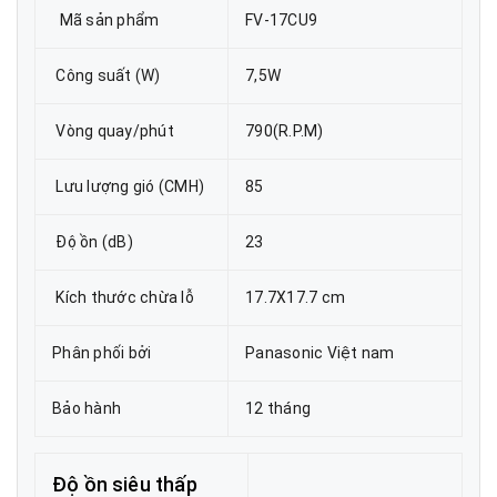
Mã sản phẩm
FV-17CU9
Công suất (W)
7,5W
Vòng quay/phút
790(R.P.M)
Lưu lượng gió (CMH)
85
Độ ồn (dB)
23
Kích thước chừa lỗ
17.7X17.7 cm
Phân phối bởi
Panasonic Việt nam
Bảo hành
12 tháng
Độ ồn siêu thấp