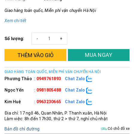
Giao hàng toàn quốc, Miễn phí vận chuyển Hà Nội
Xem chi tiết
Số lượng:
-
+
MUA NGAY
THÊM VÀO GIỎ
GIAO HÀNG TOÀN QUỐC, MIỄN PHÍ VẬN CHUYỂN HÀ NỘI
Phương Thảo
:
0949761893
Chat Zalo
Ngọc Yến
:
0981805488
Chat Zalo
Kim Huệ
:
0963230665
Chat Zalo
Địa chỉ: 17 ngõ 46, Quan Nhân, P. Thanh xuân, Hà Nội
Làm việc: 8h đến 17h30, thứ 2 > thứ 7, nghỉ chủ nhật
Bản đồ chỉ đường
Có chỗ đỗ xe