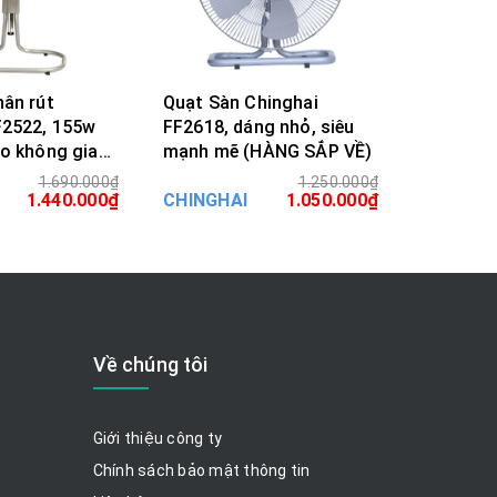
hân rút
Quạt Sàn Chinghai
Quạt cây
F2522, 155w
FF2618, dáng nhỏ, siêu
HS868, q
ho không gian
mạnh mẽ (HÀNG SẮP VỀ)
đình(HÀ
1.690.000₫
1.250.000₫
A HÀNG
MUA HÀNG
1.440.000₫
CHINGHAI
1.050.000₫
CHINGHA
Về chúng tôi
Giới thiệu công ty
Chính sách bảo mật thông tin