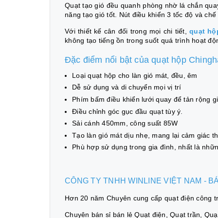
Quạt tạo gió đều quanh phòng nhờ lá chắn qua
năng tạo gió tốt. Nút điều khiển 3 tốc độ và chế
Với thiết kế cân đối trong mọi chi tiết,
quạt hộ
không tạo tiếng ồn trong suốt quá trình hoạt độ
Đặc điểm nổi bật của quạt hộp Ching
Loại quạt hộp cho làn gió mát, đều, êm
Dễ sử dụng và di chuyển mọi vị trí
Phím bấm điều khiển lưới quay để tản rộng gi
Điều chỉnh góc gục đầu quạt tùy ý.
Sải cánh 450mm, công suất 85W
Tạo làn gió mát dịu nhẹ, mang lại cảm giác t
Phù hợp sử dụng trong gia đình, nhất là nhữn
CÔNG TY TNHH WINLINE VIỆT NAM - 
Hơn 20 năm Chuyên cung cấp quạt điện công trì
Chuyên bán sỉ bán lẻ Quạt điện, Quạt trần, Quạt 