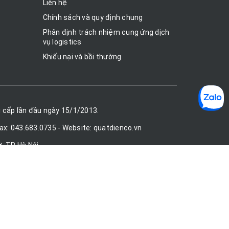
Liên hệ
Chính sách và quy định chung
Phân định trách nhiệm cung ứng dịch
vụ logistics
Khiếu nại và bồi thường
 cấp lần đầu ngày 15/1/2013.
Fax: 043.683.0735 - Website: quatdienco.vn
, TP Hà Nội.
gnhat.vn, chinghaihanoi.vn
 cấp bởi
Sapo