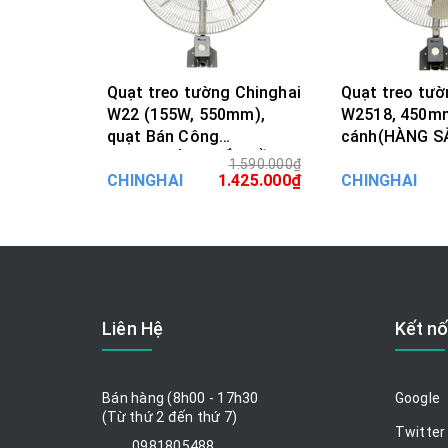
Quạt treo tường Chinghai
Quạt treo tườ
W22 (155W, 550mm),
W2518, 450mm
quạt Bán Công
cánh(HÀNG S
Nghiệp(HÀNG SẮP VỀ)
1.590.000₫
MUA HÀNG
MUA H
CHINGHAI
1.425.000₫
CHINGHAI
Liên Hệ
Kết nố
Bán hàng (8h00 - 17h30
Google
(Từ thứ 2 đến thứ 7)
Twitter
0981805488