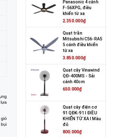
Panasonic 4 cánh
F-56XPG, điều
khiển từ xa
2.350.000₫
Quạt trần
Mitsubishi C56-RA5
5 cánh điều khiển
từ xa
3.850.000₫
Quạt cây Vinawind
QĐ-400MS - Sải
cánh 40cm
650.000₫
dụng
 lựa
Quạt cây điện cơ
91 QĐK-91 I ĐIỀU
 gió
KHIỂN TỪ XA I Màu
 bụi
đỏ
800.000₫