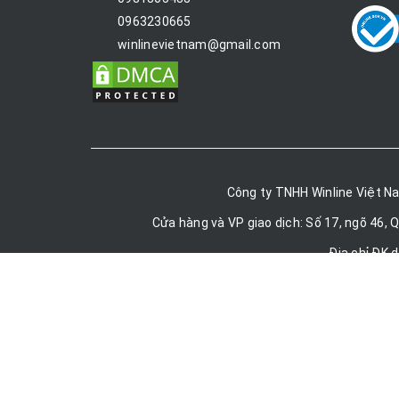
0963230665
winlinevietnam@gmail.com
Công ty TNHH Winline Việt N
Cửa hàng và VP giao dịch: Số 17, ngõ 46, 
Địa chỉ ĐK 
Công ty TNHH Winline việt
Bản quyền t