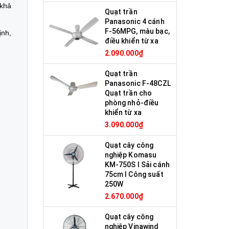
 khả
Quạt trần
Panasonic 4 cánh
F-56MPG, màu bạc,
ịnh,
điều khiển từ xa
2.090.000₫
Quạt trần
Panasonic F-48CZL
Quạt trần cho
phòng nhỏ-điều
khiển từ xa
3.090.000₫
Quạt cây công
nghiệp Komasu
KM-750S I Sải cánh
75cm I Công suất
250W
2.670.000₫
Quạt cây công
nghiệp Vinawind