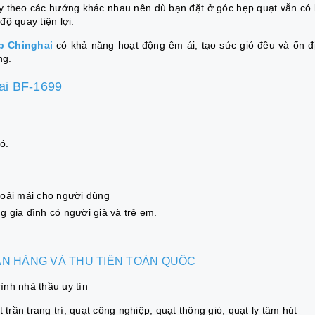
y theo các hướng khác nhau nên dù bạn đặt ở góc hẹp quạt vẫn có
 độ quay tiện lợi.
p Chinghai
có khả năng hoạt động êm ái, tạo sức gió đều và ổn đ
ng.
hai BF-1699
ó.
hoải mái cho người dùng
g gia đình có người già và trẻ em.
BÁN HÀNG VÀ THU TIỀN TOÀN QUỐC
nh nhà thầu uy tín
trần trang trí, quạt công nghiệp, quạt thông gió, quạt ly tâm hút