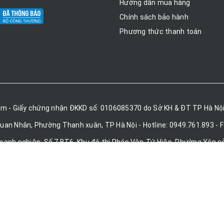
Hướng dẫn mua hàng
Chính sách bảo hành
Phương thức thanh toán
am - Giấy chứng nhận ĐKKD số: 0106085370 do Sở KH & ĐT TP Hà Nội
Quan Nhân, Phường Thanh xuân, TP Hà Nội - Hotline: 0949.761.893 - 
doanh nghiệp: Số 7 BT6, Khu đô thị Pháp Vân-Tứ Hiệp, Phường Yên sở
Email: Winlinevietnam@gmail.com
(Xem bản đồ)
 nam - Hệ thống website: Winline.vn, quatdienco.vn, quatdiencothon
huộc về
Bản quyền thuộc về Công ty TNHH Winline Việt Nam
|
Cung