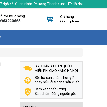
 17 Ngõ 46, Quan nhân, Phường Thanh xuân, TP Hà Nội
Hỗ trợ mua hàng
Giỏ hàng
0963230665
(
) sản phẩm
Ợ
i
GIAO HÀNG TOÀN QUỐC ,
MIỄN PHÍ GIAO HÀNG HÀ NỘI
Đổi trả sản phẩm trong 7
ngày nếu lỗi từ nhà sản xuất
Cam kết chất lượng
Sản phẩm đúng nguồn gốc