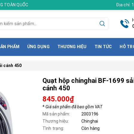
ÀNG TOÀN QUỐC
Địa chỉ:
SẢN PHẨM
ỨNG DỤNG
THƯƠNG HIỆU
TIN TỨC
HỖ TR
ải cánh 450
Quạt hộp chinghai BF-1699 sả
cánh 450
845.000₫
*
Giá sản phẩm đã bao gồm VAT
Mã sản phẩm:
2003196
Thương hiệu:
Chinghai
Tình trạng:
Còn hàng