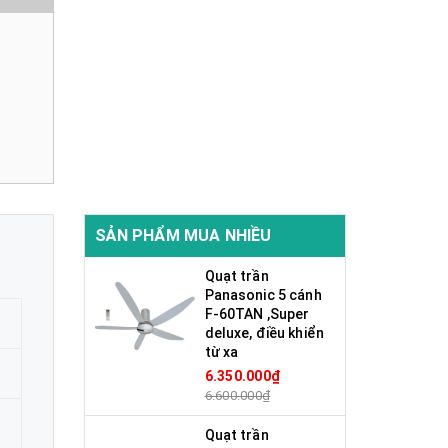
SẢN PHẨM MUA NHIỀU
Quạt trần
Panasonic 5 cánh
F-60TAN ,Super
deluxe, điều khiển
từ xa
6.350.000₫
6.600.000₫
Quạt trần