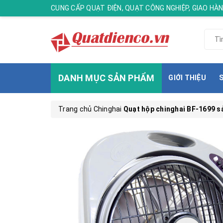
CUNG CẤP QUẠT ĐIỆN, QUẠT CÔNG NGHIỆP, GIAO H
DANH MỤC SẢN PHẨM
GIỚI THIỆU
Trang chủ
Chinghai
Quạt hộp chinghai BF-1699 s