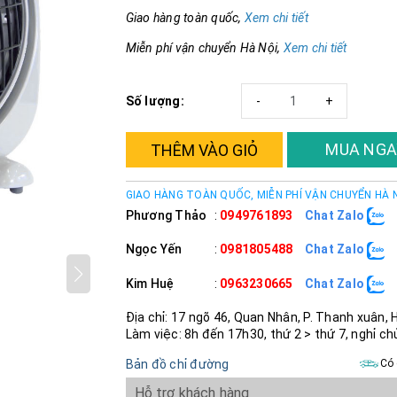
Giao hàng toàn quốc,
Xem chi tiết
Miễn phí vận chuyển Hà Nội,
Xem chi tiết
Số lượng:
-
+
MUA NGA
THÊM VÀO GIỎ
GIAO HÀNG TOÀN QUỐC, MIỄN PHÍ VẬN CHUYỂN HÀ 
Phương Thảo
:
0949761893
Chat Zalo
Ngọc Yến
:
0981805488
Chat Zalo
Kim Huệ
:
0963230665
Chat Zalo
Địa chỉ: 17 ngõ 46, Quan Nhân, P. Thanh xuân, 
Làm việc: 8h đến 17h30, thứ 2 > thứ 7, nghỉ ch
Bản đồ chỉ đường
Có 
Hỗ trợ khách hàng