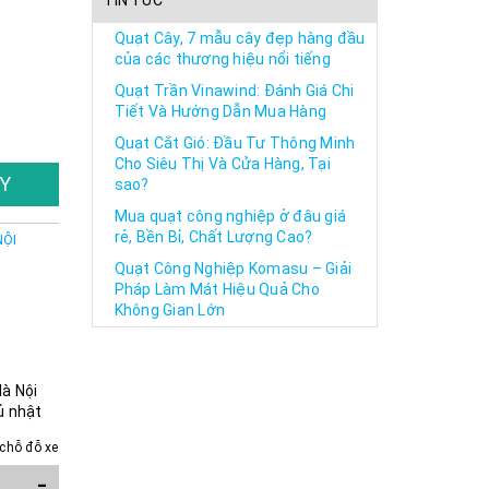
TIN TỨC
Quạt Cây, 7 mẫu cây đẹp hàng đầu
của các thương hiệu nổi tiếng
Quạt Trần Vinawind: Đánh Giá Chi
Tiết Và Hướng Dẫn Mua Hàng
Quạt Cắt Gió: Đầu Tư Thông Minh
Cho Siêu Thị Và Cửa Hàng, Tại
Y
sao?
Mua quạt công nghiệp ở đâu giá
rẻ, Bền Bỉ, Chất Lượng Cao?
NỘI
Quạt Công Nghiệp Komasu – Giải
Pháp Làm Mát Hiệu Quả Cho
Không Gian Lớn
Hà Nội
ủ nhật
chỗ đỗ xe
-