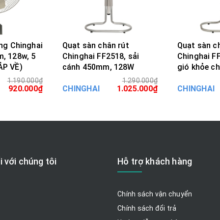
ng Chinghai
Quạt sàn chân rút
Quạt sàn c
, 128w, 5
Chinghai FF2518, sải
Chinghai F
ẮP VỀ)
cánh 450mm, 128W
gió khỏe c
rộng
1.190.000₫
1.290.000₫
ÀNG
MUA HÀNG
MU
920.000₫
CHINGHAI
1.025.000₫
CHINGHAI
i với chúng tôi
Hỗ trợ khách hàng
Chính sách vận chuyển
Chính sách đổi trả