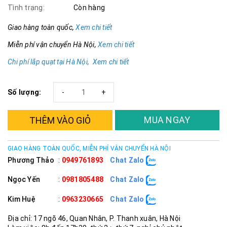
Tình trạng:
Còn hàng
Giao hàng toàn quốc,
Xem chi tiết
Miễn phí vận chuyển Hà Nội,
Xem chi tiết
Chi phí lắp quạt tại Hà Nội, Xem chi tiết
Số lượng:
-
+
MUA NGAY
THÊM VÀO GIỎ
GIAO HÀNG TOÀN QUỐC, MIỄN PHÍ VẬN CHUYỂN HÀ NỘI
Phương Thảo
:
0949761893
Chat Zalo
Ngọc Yến
:
0981805488
Chat Zalo
Kim Huệ
:
0963230665
Chat Zalo
Địa chỉ: 17 ngõ 46, Quan Nhân, P. Thanh xuân, Hà Nội