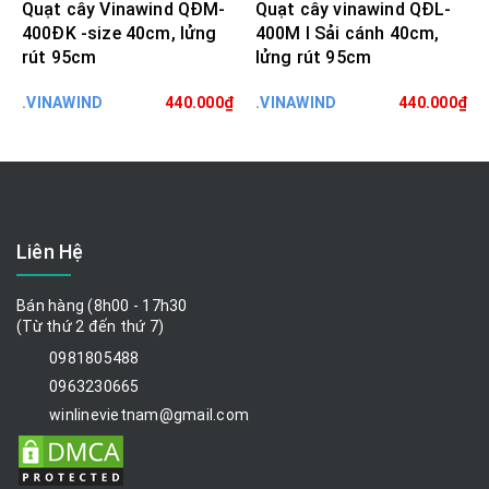
Quạt cây Vinawind QĐM-
Quạt cây vinawind QĐL-
400ĐK -size 40cm, lửng
400M I Sải cánh 40cm,
rút 95cm
lửng rút 95cm
.VINAWIND
440.000₫
.VINAWIND
440.000₫
Liên Hệ
Bán hàng (8h00 - 17h30
(Từ thứ 2 đến thứ 7)
0981805488
0963230665
winlinevietnam@gmail.com