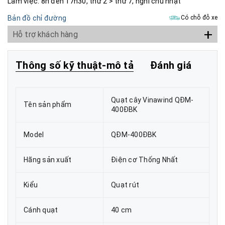
Làm việc: 8h đến 17h30, thứ 2 > thứ 7, nghỉ chủ nhật
Bản đồ chỉ đường
Có chỗ đỗ xe
+
Hỗ trợ khách hàng
Thông số kỹ thuật-mô tả
Đánh giá
Quạt cây Vinawind QĐM-
Tên sản phẩm
400ĐBK
Model
QĐM-400ĐBK
Hãng sản xuất
Điện cơ Thống Nhất
Kiểu
Quạt rút
Cánh quạt
40 cm