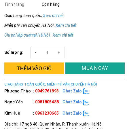
Tình trạng:
Còn hàng
Giao hàng toàn quốc,
Xem chi tiết
Miễn phí vận chuyển Hà Nội,
Xem chi tiết
Chi phí lắp quạt tại Hà Nội, Xem chi tiết
Số lượng:
-
+
MUA NGAY
THÊM VÀO GIỎ
GIAO HÀNG TOÀN QUỐC, MIỄN PHÍ VẬN CHUYỂN HÀ NỘI
Phương Thảo
:
0949761893
Chat Zalo
Ngọc Yến
:
0981805488
Chat Zalo
Kim Huệ
:
0963230665
Chat Zalo
Địa chỉ: 17 ngõ 46, Quan Nhân, P. Thanh xuân, Hà Nội