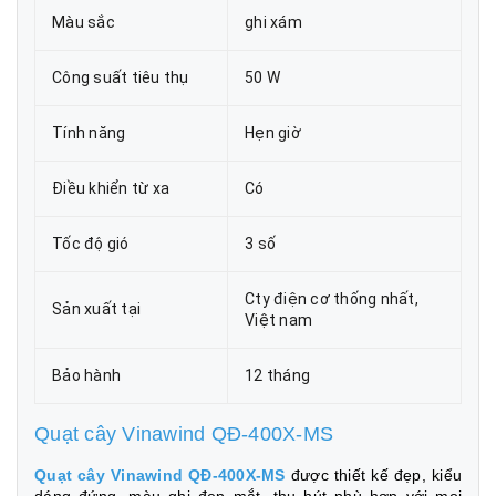
Màu sắc
ghi xám
Công suất tiêu thụ
50 W
Tính năng
Hẹn giờ
Điều khiển từ xa
Có
Tốc độ gió
3 số
Cty điện cơ thống nhất,
Sản xuất tại
Việt nam
Bảo hành
12 tháng
Quạt cây Vinawind QĐ-400X-MS
Quạt cây Vinawind QĐ-400X-MS
được thiết kế đẹp, kiểu
dáng đứng, màu ghi đẹp mắt, thu hút phù hợp với mọi