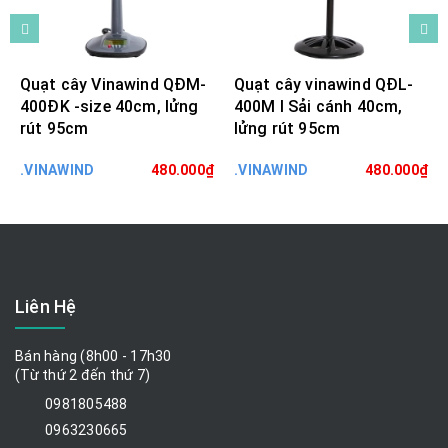
Quạt cây Vinawind QĐM-
Quạt cây vinawind QĐL-
400ĐK -size 40cm, lửng
400M I Sải cánh 40cm,
rút 95cm
lửng rút 95cm
.VINAWIND
480.000₫
.VINAWIND
480.000₫
Liên Hệ
Bán hàng (8h00 - 17h30
(Từ thứ 2 đến thứ 7)
0981805488
0963230665