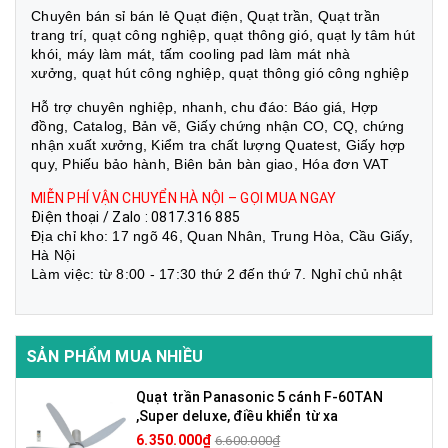
Chuyên bán sỉ bán lẻ Quạt điện, Quạt trần, Quạt trần
trang trí, quạt công nghiệp, quạt thông gió, quạt ly tâm hút
khói, máy làm mát, tấm cooling pad làm mát nhà
xưởng, quạt hút công nghiệp, quạt thông gió công nghiệp
Hỗ trợ chuyên nghiệp, nhanh, chu đáo: Báo giá, Hợp
đồng, Catalog, Bản vẽ, Giấy chứng nhận CO, CQ, chứng
nhận xuất xưởng, Kiểm tra chất lượng Quatest, Giấy hợp
quy, Phiếu bảo hành, Biên bản bàn giao, Hóa đơn VAT
MIỄN PHÍ VẬN CHUYỂN HÀ NỘI – GỌI MUA NGAY
Điện thoại / Zalo : 0817.316 885
Địa chỉ kho: 17 ngõ 46, Quan Nhân, Trung Hòa, Cầu Giấy,
Hà Nội
Làm việc: từ 8:00 - 17:30 thứ 2 đến thứ 7. Nghỉ chủ nhật
SẢN PHẨM MUA NHIỀU
Quạt trần Panasonic 5 cánh F-60TAN
,Super deluxe, điều khiển từ xa
6.350.000₫
6.600.000₫