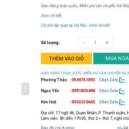
Giao hàng toàn quốc, Miễn phí vận chuyển Hà Nội
Xem chi tiết
Chi phí lắp quạt tại Hà Nội, Xem chi tiết
Số lượng:
-
+
MUA NGA
THÊM VÀO GIỎ
GIAO HÀNG TOÀN QUỐC, MIỄN PHÍ VẬN CHUYỂN HÀ 
Phương Thảo
:
0949761893
Chat Zalo
Ngọc Yến
:
0981805488
Chat Zalo
Kim Huệ
:
0963230665
Chat Zalo
Địa chỉ: 17 ngõ 46, Quan Nhân, P. Thanh xuân, 
Làm việc: 8h đến 17h30, thứ 2 > thứ 7, nghỉ ch
Bản đồ chỉ đường
Có 