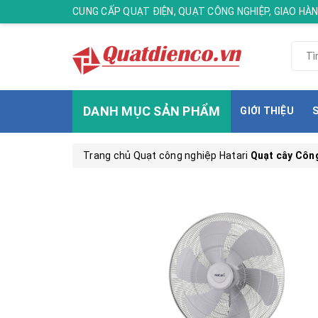
CUNG CẤP QUẠT ĐIỆN, QUẠT CÔNG NGHIỆP, GIAO H
DANH MỤC SẢN PHẨM
GIỚI THIỆU
Trang chủ
Quạt công nghiệp Hatari
Quạt cây Công