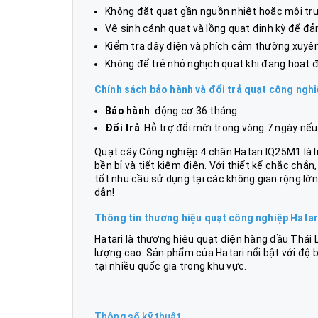
Không đặt quạt gần nguồn nhiệt hoặc môi tr
Vệ sinh cánh quạt và lồng quạt định kỳ để đả
Kiểm tra dây điện và phích cắm thường xuyên
Không để trẻ nhỏ nghịch quạt khi đang hoạt 
Chính sách bảo hành và đổi trả
quạt công nghi
Bảo hành
: động cơ 36 tháng
Đổi trả
: Hỗ trợ đổi mới trong vòng 7 ngày nếu
Quạt cây Công nghiệp 4 chân Hatari IQ25M1 là
bền bỉ và tiết kiệm điện. Với thiết kế chắc chắ
tốt nhu cầu sử dụng tại các không gian rộng lớ
dẫn!
Thông tin thương hiệu
quạt công nghiệp Hatar
Hatari là thương hiệu quạt điện hàng đầu Thái
lượng cao. Sản phẩm của Hatari nổi bật với độ 
tại nhiều quốc gia trong khu vực.
Thông số kỹ thuật