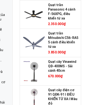
Quạt trần
Panasonic 4 cánh
F-56XPG, điều
của
khiển từ xa
u
2.350.000₫
mẽ
Quạt trần
Mitsubishi C56-RA5
i
5 cánh điều khiển
từ xa
âu
3.850.000₫
.
Quạt cây Vinawind
QĐ-400MS - Sải
cánh 40cm
và
670.000₫
g cơ
Quạt cây điện cơ
91 QĐK-91 I ĐIỀU
KHIỂN TỪ XA I Màu
hái
đỏ