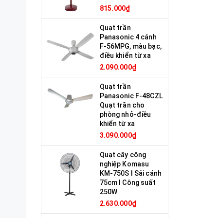
815.000₫
Quạt trần
Panasonic 4 cánh
F-56MPG, màu bạc,
điều khiển từ xa
2.090.000₫
Quạt trần
Panasonic F-48CZL
Quạt trần cho
phòng nhỏ-điều
khiển từ xa
3.090.000₫
Quạt cây công
nghiệp Komasu
KM-750S I Sải cánh
75cm I Công suất
250W
2.630.000₫