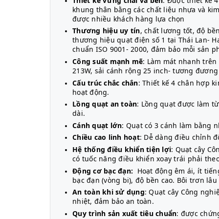
Thiết kế vững chãi và bền
: Được thiết kế 
khung thân bằng các chất liệu nhựa và kim
được nhiều khách hàng lựa chọn
Thương hiệu uy tín
, chất lương tốt, độ b
thương hiệu quạt điện số 1 tại Thái Lan- H
chuẩn ISO 9001- 2000, đảm bảo mỗi sản ph
Công suất mạnh mẽ
: Làm mát nhanh trên
213W, sải cánh rộng 25 inch- tương đương 
Cấu trúc chắc chắn
: Thiết kế 4 chân hợp 
hoạt động.
Lồng quạt an toàn
: Lồng quạt được làm t
dài.
Cánh quạt lớn
: Quạt có 3 cánh làm bằng n
Chiều cao linh hoạt
: Dễ dàng điều chỉnh đ
Hệ thống điều khiển tiện lợi
: Quạt cây Cô
có tuốc năng điều khiển xoay trái phải th
Động cơ bạc đạn:
Hoạt động êm ái, ít tiế
bạc đạn (vòng bi), độ bền cao. Bôi trơn lâu
An toàn khi sử dụng
: Quạt cây Công nghiệ
nhiệt, đảm bảo an toàn.
Quy trình sản xuất
tiêu chuẩn
: được chứn