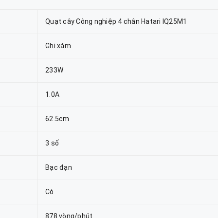
Quạt cây Công nghiệp 4 chân Hatari IQ25M1
Ghi xám
233W
1.0A
62.5cm
3 số
Bạc đạn
Có
878 vòng/phút