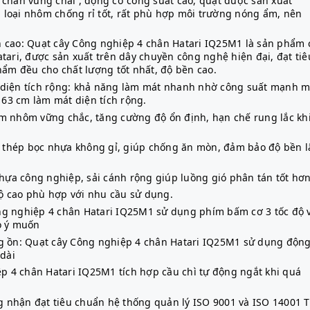
4 chân vững chãi , động cơ công suất cao, quạt được sản xuất
 loại nhôm chống rỉ tốt, rất phù hợp môi trường nóng ẩm, nên
ền cao: Quạt cây Công nghiệp 4 chân Hatari IQ25M1 là sản phẩm 
atari, được sản xuất trên dây chuyền công nghệ hiện đại, đạt tiê
ẩm đều cho chất lượng tốt nhất, độ bền cao.
 diện tích rộng: khả năng làm mát nhanh nhờ công suất mạnh 
63 cm làm mát diện tích rộng.
kim nhôm vững chắc, tăng cường độ ổn định, hạn chế rung lắc kh
ừ thép bọc nhựa không gỉ, giúp chống ăn mòn, đảm bảo độ bền l
hựa công nghiệp, sải cánh rộng giúp luồng gió phân tán tốt hơn
ộ cao phù hợp với nhu cầu sử dụng.
ng nghiệp 4 chân Hatari IQ25M1 sử dụng phím bấm cơ 3 tốc độ 
eo ý muốn
ng ồn: Quạt cây Công nghiệp 4 chân Hatari IQ25M1 sử dụng độn
 dài
p 4 chân Hatari IQ25M1 tích hợp cầu chì tự động ngắt khi quá
g nhận đạt tiêu chuẩn hệ thống quản lý ISO 9001 và ISO 14001 T