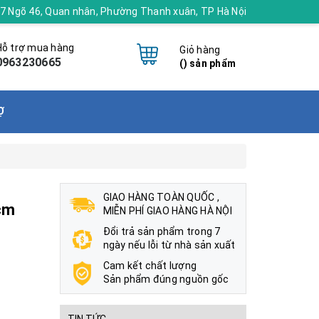
 17 Ngõ 46, Quan nhân, Phường Thanh xuân, TP Hà Nội
Hỗ trợ mua hàng
Giỏ hàng
0963230665
(
) sản phẩm
Ợ
GIAO HÀNG TOÀN QUỐC ,
cm
MIỄN PHÍ GIAO HÀNG HÀ NỘI
Đổi trả sản phẩm trong 7
ngày nếu lỗi từ nhà sản xuất
Cam kết chất lượng
Sản phẩm đúng nguồn gốc