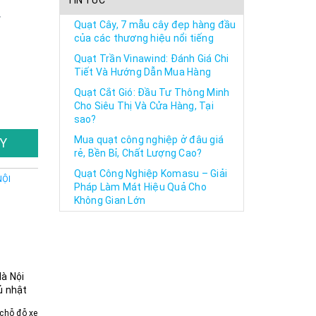
TIN TỨC
,
Quạt Cây, 7 mẫu cây đẹp hàng đầu
của các thương hiệu nổi tiếng
Quạt Trần Vinawind: Đánh Giá Chi
Tiết Và Hướng Dẫn Mua Hàng
Quạt Cắt Gió: Đầu Tư Thông Minh
Cho Siêu Thị Và Cửa Hàng, Tại
sao?
Mua quạt công nghiệp ở đâu giá
Y
rẻ, Bền Bỉ, Chất Lượng Cao?
Quạt Công Nghiệp Komasu – Giải
NỘI
Pháp Làm Mát Hiệu Quả Cho
Không Gian Lớn
Hà Nội
ủ nhật
chỗ đỗ xe