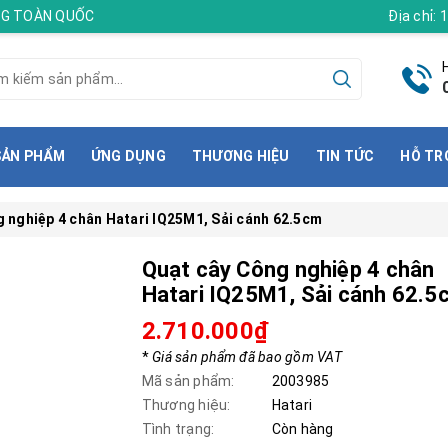
ÀNG TOÀN QUỐC
Địa chỉ:
SẢN PHẨM
ỨNG DỤNG
THƯƠNG HIỆU
TIN TỨC
HỖ TR
 nghiệp 4 chân Hatari IQ25M1, Sải cánh 62.5cm
Quạt cây Công nghiệp 4 chân
Hatari IQ25M1, Sải cánh 62.5
2.710.000₫
*
Giá sản phẩm đã bao gồm VAT
Mã sản phẩm:
2003985
Thương hiệu:
Hatari
Tình trạng:
Còn hàng