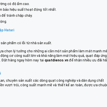
ường có độ ẩm cao.
m bảo hiệu suất hoạt động tốt nhất.
 để tránh chập cháy.
động.
ệp Hatari
 sản phẩm có lỗi từ nhà sản xuất.
 lựa chọn lý tưởng cho những ai cần một sản phẩm làm mát mạnh mẽ
n, động cơ công suất lớn và khả năng làm mát hiệu quả, quạt đáp ứng
n. Đặt hàng ngay hôm nay tại
quatdienco.vn
để nhận nhiều ưu đãi h
i
 Lan, chuyên sản xuất các dòng quạt công nghiệp và dân dụng chất
bền vượt trội, công suất mạnh mẽ và thiết kế an toàn, được ưa chuộ