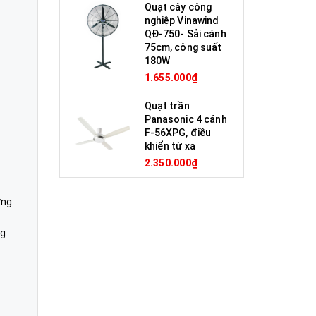
Quạt cây công
nghiệp Vinawind
QĐ-750- Sải cánh
75cm, công suất
180W
1.655.000₫
Quạt trần
Panasonic 4 cánh
F-56XPG, điều
khiển từ xa
2.350.000₫
ờng
ng