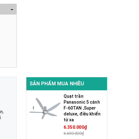
-
SẢN PHẨM MUA NHIỀU
Quạt trần
Panasonic 5 cánh
F-60TAN ,Super
n,
deluxe, điều khiển
ả.
từ xa
6.350.000₫
6.600.000₫