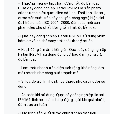
– Thương hiệu uy tín, chất lương tốt, độ bền cao:
Quạt cây công nghiệp Hatari IP20M1
là sản phẩm
của thương hiệu quạt điện số 1 tại Thái Lan- Hatari,
được sản xuất trên dây chuyền công nghệ hiện đại,
đạt tiêu chuẩn ISO 9001- 2000, đảm bảo mỗi sản
phẩm đều cho chất lượng tốt nhất, độ bền cao.
-
Quạt cây công nghiệp Hatari IP20M1
sử dụng phím
bấm cơ và có thể xoay trái phải theo ý muốn
– Hoạt động êm ái, ít tiếng ồn:
Quạt cây công nghiệp
Hatari IP20M1
sử dụng động cơ bạc đạn (vòng bi),
độ bền cao.
– Làm mát nhanh trên diện tích rộng: khả năng làm
mát nhanh nhờ công suất mạnh mẽ
– 3 Tốc độ gió linh hoạt, tùy thuộc nhu cầu người sử
dụng
– An toàn khi sử dụng:
Quạt cây công nghiệp Hatari
IP20M1
tích hợp cầu chì tự động ngắt khi quá nhiệt,
đảm bảo an toàn.
- Quy trình sản xuất được chứng nhận đạt tiêu