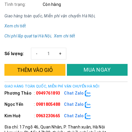
Tình trạng:
Còn hàng
Giao hàng toàn quốc, Miễn phí vận chuyển Hà Nội,
Xem chi tiết
Chi phí lắp quạt tại Hà Nội, Xem chi tiết
Số lượng:
-
+
MUA NGAY
THÊM VÀO GIỎ
GIAO HÀNG TOÀN QUỐC, MIỄN PHÍ VẬN CHUYỂN HÀ NỘI
Phương Thảo
:
0949761893
Chat Zalo
Ngọc Yến
:
0981805488
Chat Zalo
Kim Huệ
:
0963230665
Chat Zalo
Địa chỉ: 17 ngõ 46, Quan Nhân, P. Thanh xuân, Hà Nội