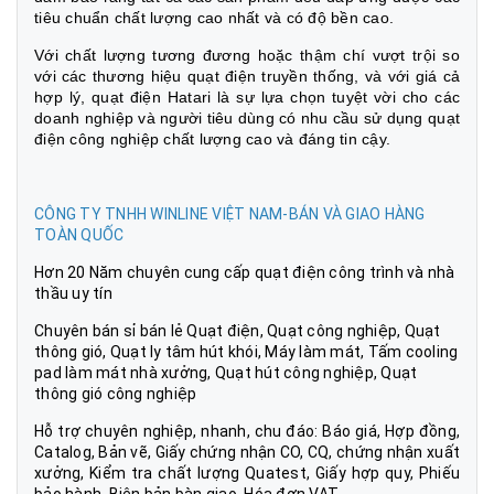
tiêu chuẩn chất lượng cao nhất và có độ bền cao.
Với chất lượng tương đương hoặc thậm chí vượt trội so
với các thương hiệu quạt điện truyền thống, và với giá cả
hợp lý, quạt điện Hatari là sự lựa chọn tuyệt vời cho các
doanh nghiệp và người tiêu dùng có nhu cầu sử dụng quạt
điện công nghiệp chất lượng cao và đáng tin cậy.
CÔNG TY TNHH WINLINE VIỆT NAM-BÁN VÀ GIAO HÀNG
TOÀN QUỐC
Hơn 20 Năm chuyên cung cấp quạt điện công trình và nhà
thầu uy tín
Chuyên bán sỉ bán lẻ Quạt điện, Quạt công nghiệp, Quạt
thông gió, Quạt ly tâm hút khói, Máy làm mát, Tấm cooling
pad làm mát nhà xưởng, Quạt hút công nghiệp, Quạt
thông gió công nghiệp
Hỗ trợ chuyên nghiệp, nhanh, chu đáo: Báo giá, Hợp đồng,
Catalog, Bản vẽ, Giấy chứng nhận CO, CQ, chứng nhận xuất
xưởng, Kiểm tra chất lượng Quatest, Giấy hợp quy, Phiếu
bảo hành, Biên bản bàn giao, Hóa đơn VAT