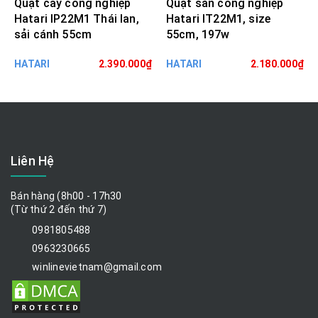
Quạt cây công nghiệp
Quạt sàn công nghiệp
Hatari IP22M1 Thái lan,
Hatari IT22M1, size
sải cánh 55cm
55cm, 197w
HATARI
2.390.000₫
HATARI
2.180.000₫
Liên Hệ
Bán hàng (8h00 - 17h30
(Từ thứ 2 đến thứ 7)
0981805488
0963230665
winlinevietnam@gmail.com