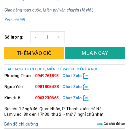
Giao hàng toàn quốc, Miễn phí vận chuyển Hà Nội,
Xem chi tiết
Số lượng:
-
+
MUA NGAY
THÊM VÀO GIỎ
GIAO HÀNG TOÀN QUỐC, MIỄN PHÍ VẬN CHUYỂN HÀ NỘI
Phương Thảo
:
0949761893
Chat Zalo
Ngọc Yến
:
0981805488
Chat Zalo
Kim Huệ
:
0963230665
Chat Zalo
Địa chỉ: 17 ngõ 46, Quan Nhân, P. Thanh xuân, Hà Nội
Làm việc: 8h đến 17h30, thứ 2 > thứ 7, nghỉ chủ nhật
Bản đồ chỉ đường
Có chỗ đỗ xe