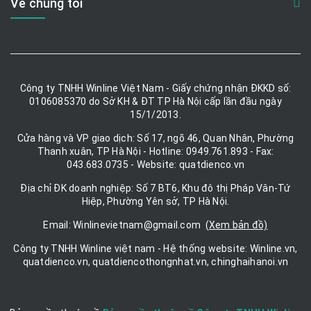
Về chúng tôi
Công ty TNHH Winline Việt Nam - Giấy chứng nhận ĐKKD số:
0106085370 do Sở KH & ĐT TP Hà Nội cấp lần đầu ngày
15/1/2013.
Cửa hàng và VP giao dịch: Số 17, ngõ 46, Quan Nhân, Phường
Thanh xuân, TP Hà Nội - Hotline: 0949.761.893 - Fax:
043.683.0735 - Website: quatdienco.vn
Địa chỉ ĐK doanh nghiệp: Số 7 BT6, Khu đô thị Pháp Vân-Tứ
Hiệp, Phường Yên sở, TP Hà Nội.
Email: Winlinevietnam@gmail.com
(Xem bản đồ)
Công ty TNHH Winline việt nam - Hệ thống website: Winline.vn,
quatdienco.vn, quatdiencothongnhat.vn, chinghaihanoi.vn