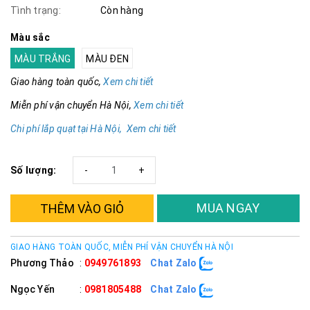
Tình trạng:
Còn hàng
Màu sắc
MÀU TRẮNG
MÀU ĐEN
Giao hàng toàn quốc,
Xem chi tiết
Miễn phí vận chuyển Hà Nội,
Xem chi tiết
Chi phí lắp quạt tại Hà Nội, Xem chi tiết
Số lượng:
-
+
MUA NGAY
THÊM VÀO GIỎ
GIAO HÀNG TOÀN QUỐC, MIỄN PHÍ VẬN CHUYỂN HÀ NỘI
Phương Thảo
:
0949761893
Chat Zalo
Ngọc Yến
:
0981805488
Chat Zalo