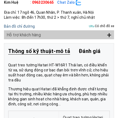
Kim Huệ
:
0963230665
Chat Zalo
Địa chỉ: 17 ngõ 46, Quan Nhân, P. Thanh xuân, Hà Nội
Làm việc: 8h đến 17h30, thứ 2 > thứ 7, nghỉ chủ nhật
Bản đồ chỉ đường
Có chỗ đỗ xe
+
Hỗ trợ khách hàng
Thông số kỹ thuật-mô tả
Đánh giá
Quạt treo tường Hatari HT-W16R1 Thái lan, có điều khiển
từ xa, sử dụng động cơ bạc đạn bôi trơn vĩnh cử, cho hiệu
suất hoạt động cao, quạt chạy êm và bền hơn, không phải
tra dầu
Thương hiệu quạt Hatari đã khẳng định được chất lượng
tại thị trường, nhiều khác hàng ưa chuộng, phù hợp nhiều
không gian sinh hoạt cho nhà hàng, khách sạn, quán, gia
đình, công sở, nơi công cộng...
Quạt treo tường Hatari