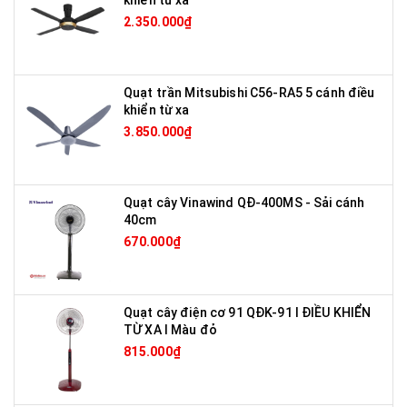
2.350.000₫
Quạt trần Mitsubishi C56-RA5 5 cánh điều
khiển từ xa
3.850.000₫
Quạt cây Vinawind QĐ-400MS - Sải cánh
40cm
670.000₫
Quạt cây điện cơ 91 QĐK-91 I ĐIỀU KHIỂN
TỪ XA I Màu đỏ
815.000₫