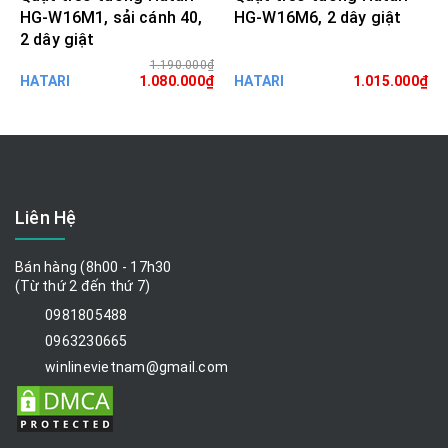
HG-W16M1, sải cánh 40,
HG-W16M6, 2 dây giật
2 dây giật
1.190.000₫
HATARI
1.080.000₫
HATARI
1.015.000₫
Liên Hệ
Bán hàng (8h00 - 17h30
(Từ thứ 2 đến thứ 7)
0981805488
0963230665
winlinevietnam@gmail.com