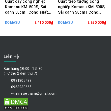
Quạt cây công nghiệp
Quạt treo tường công
Komasu KM-500S, Sải
nghiệp Komasu KM-500S,
cánh 50cm I Công suất
Sải cánh 50cm I Công
160W
suất 160W
KOMASU
2.410.000₫
KOMASU
2.250.000₫
Liên Hệ
Bán hàng (8h00 - 17h30
(Từ thứ 2 đến thứ 7)
0981805488
0963230665
winlinevietnam@gmail.com