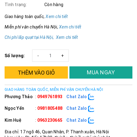
Tình trạng:
Còn hàng
Giao hàng toàn quốc,
Xem chi tiết
Miễn phí vận chuyển Hà Nội,
Xem chi tiết
Chi phí lắp quạt tại Hà Nội, Xem chi tiết
Số lượng:
-
+
MUA NGAY
THÊM VÀO GIỎ
GIAO HÀNG TOÀN QUỐC, MIỄN PHÍ VẬN CHUYỂN HÀ NỘI
Phương Thảo
:
0949761893
Chat Zalo
Ngọc Yến
:
0981805488
Chat Zalo
Kim Huệ
:
0963230665
Chat Zalo
Địa chỉ: 17 ngõ 46, Quan Nhân, P. Thanh xuân, Hà Nội