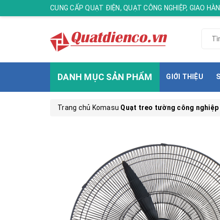
CUNG CẤP QUẠT ĐIỆN, QUẠT CÔNG NGHIỆP, GIAO H
DANH MỤC SẢN PHẨM
GIỚI THIỆU
Trang chủ
Komasu
Quạt treo tường công nghiệp