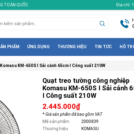
ÀNG TOÀN QUỐC
Địa chỉ:
SẢN PHẨM
ỨNG DỤNG
THƯƠNG HIỆU
TIN TỨC
HỖ TR
 Komasu KM-650S I Sải cánh 65cm I Công suất 210W
Quạt treo tường công nghiệp
Komasu KM-650S I Sải cánh 
I Công suất 210W
2.445.000₫
*
Giá sản phẩm đã bao gồm VAT
Mã sản phẩm:
2000839
Thương hiệu:
KOMASU