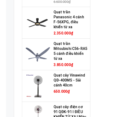
6.600.000₫
Quạt trần
Panasonic 4 cánh
F-56XPG, điều
khiển từ xa
2.350.000₫
Quạt trần
Mitsubishi C56-RA5
5 cánh điều khiển
từ xa
3.850.000₫
Quạt cây Vinawind
QĐ-400MS - Sải
cánh 40cm
650.000₫
Quạt cây điện cơ
91 QĐK-91 I ĐIỀU
KHIỂN TỪ XA I Màu