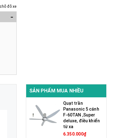
chỗ đỗ xe
-
SẢN PHẨM MUA NHIỀU
Quạt trần
Panasonic 5 cánh
F-60TAN ,Super
deluxe, điều khiển
từ xa
6.350.000₫