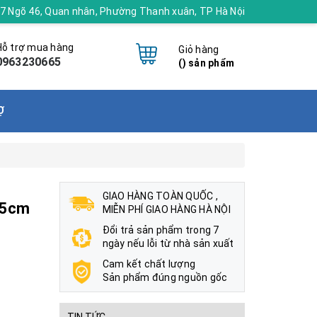
 17 Ngõ 46, Quan nhân, Phường Thanh xuân, TP Hà Nội
Hỗ trợ mua hàng
Giỏ hàng
0963230665
(
) sản phẩm
Ợ
GIAO HÀNG TOÀN QUỐC ,
65cm
MIỄN PHÍ GIAO HÀNG HÀ NỘI
Đổi trả sản phẩm trong 7
ngày nếu lỗi từ nhà sản xuất
Cam kết chất lượng
Sản phẩm đúng nguồn gốc