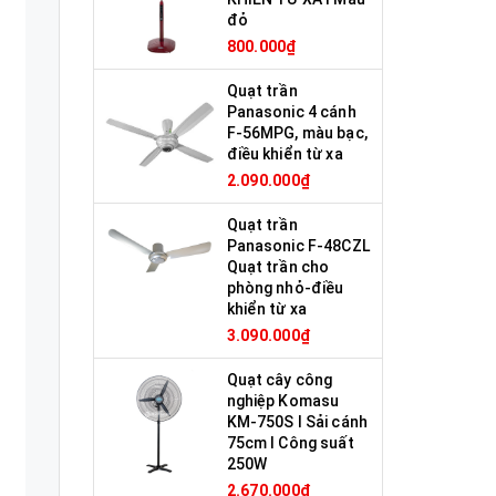
đỏ
800.000₫
Quạt trần
Panasonic 4 cánh
F-56MPG, màu bạc,
điều khiển từ xa
2.090.000₫
Quạt trần
Panasonic F-48CZL
Quạt trần cho
phòng nhỏ-điều
khiển từ xa
3.090.000₫
Quạt cây công
nghiệp Komasu
KM-750S I Sải cánh
75cm I Công suất
250W
2.670.000₫