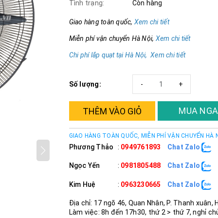
Tình trạng:
Còn hàng
Giao hàng toàn quốc,
Xem chi tiết
Miễn phí vận chuyển Hà Nội,
Xem chi tiết
Chi phí lắp quạt tại Hà Nội, Xem chi tiết
Số lượng:
-
+
MUA NGA
THÊM VÀO GIỎ
GIAO HÀNG TOÀN QUỐC, MIỄN PHÍ VẬN CHUYỂN HÀ 
Phương Thảo
:
0949761893
Chat Zalo
Ngọc Yến
:
0981805488
Chat Zalo
Kim Huệ
:
0963230665
Chat Zalo
Địa chỉ: 17 ngõ 46, Quan Nhân, P. Thanh xuân, 
Làm việc: 8h đến 17h30, thứ 2 > thứ 7, nghỉ ch