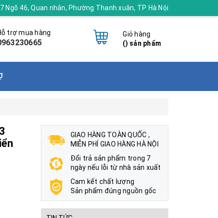
 17 Ngõ 46, Quan nhân, Phường Thanh xuân, TP Hà Nội
Hỗ trợ mua hàng
Giỏ hàng
0963230665
(
) sản phẩm
Ợ
3
GIAO HÀNG TOÀN QUỐC ,
iển
MIỄN PHÍ GIAO HÀNG HÀ NỘI
Đổi trả sản phẩm trong 7
ngày nếu lỗi từ nhà sản xuất
Cam kết chất lượng
Sản phẩm đúng nguồn gốc