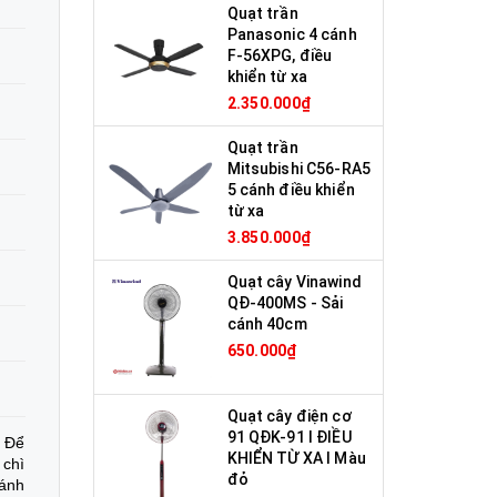
Quạt trần
Panasonic 4 cánh
F-56XPG, điều
khiển từ xa
2.350.000₫
Quạt trần
Mitsubishi C56-RA5
5 cánh điều khiển
từ xa
3.850.000₫
Quạt cây Vinawind
QĐ-400MS - Sải
cánh 40cm
650.000₫
Quạt cây điện cơ
91 QĐK-91 I ĐIỀU
. Để
KHIỂN TỪ XA I Màu
 chì
đỏ
ánh