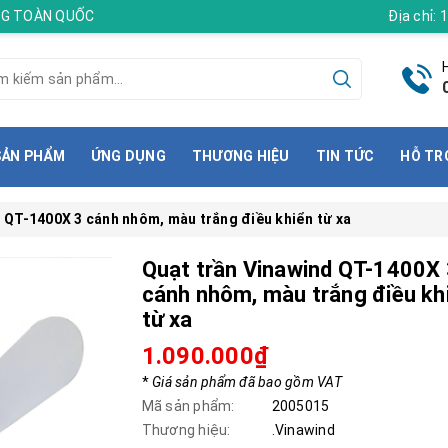
ÀNG TOÀN QUỐC
Địa chỉ:
SẢN PHẨM
ỨNG DỤNG
THƯƠNG HIỆU
TIN TỨC
HỖ TR
 QT-1400X 3 cánh nhôm, màu trắng điều khiển từ xa
Quạt trần Vinawind QT-1400X 
cánh nhôm, màu trắng điều kh
từ xa
1.090.000₫
*
Giá sản phẩm đã bao gồm VAT
Mã sản phẩm:
2005015
Thương hiệu:
.Vinawind