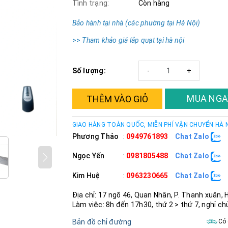
Tình trạng:
Còn hàng
Bảo hành tại nhà (các phường tại Hà Nội)
>>
Tham khảo giá lắp quạt tại hà nội
Số lượng:
-
+
MUA NGA
THÊM VÀO GIỎ
GIAO HÀNG TOÀN QUỐC, MIỄN PHÍ VẬN CHUYỂN HÀ 
Phương Thảo
:
0949761893
Chat Zalo
Ngọc Yến
:
0981805488
Chat Zalo
Kim Huệ
:
0963230665
Chat Zalo
Địa chỉ: 17 ngõ 46, Quan Nhân, P. Thanh xuân, 
Làm việc: 8h đến 17h30, thứ 2 > thứ 7, nghỉ ch
Bản đồ chỉ đường
Có 