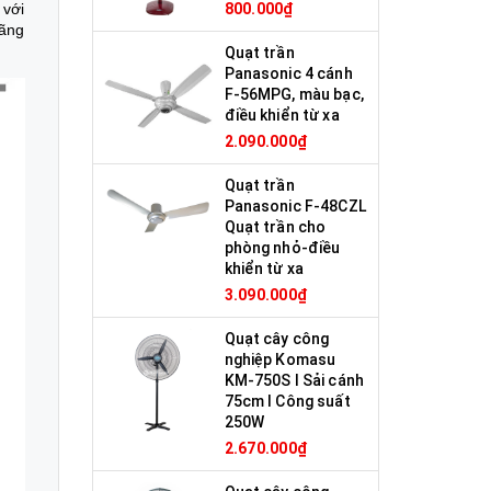
 với
800.000₫
hãng
Quạt trần
Panasonic 4 cánh
F-56MPG, màu bạc,
điều khiển từ xa
2.090.000₫
Quạt trần
Panasonic F-48CZL
Quạt trần cho
phòng nhỏ-điều
khiển từ xa
3.090.000₫
Quạt cây công
nghiệp Komasu
KM-750S I Sải cánh
75cm I Công suất
250W
2.670.000₫