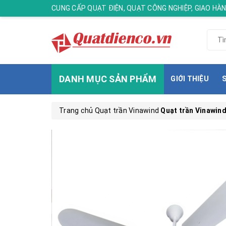
CUNG CẤP QUẠT ĐIỆN, QUẠT CÔNG NGHIỆP, GIAO H
DANH MỤC SẢN PHẨM
GIỚI THIỆU
Trang chủ
Quạt trần Vinawind
Quạt trần Vinawind