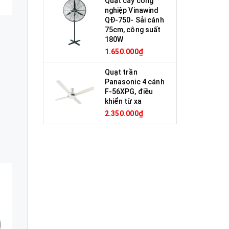
Quạt cây công
nghiệp Vinawind
QĐ-750- Sải cánh
75cm, công suất
180W
1.650.000₫
Quạt trần
Panasonic 4 cánh
F-56XPG, điều
khiển từ xa
2.350.000₫