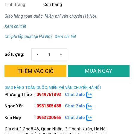
Tình trạng:
Còn hàng
Giao hàng toàn quốc, Miễn phí vận chuyển Hà Nội,
Xem chi tiết
Chi phí lắp quạt tại Hà Nội, Xem chi tiết
Số lượng:
-
+
MUA NGAY
THÊM VÀO GIỎ
GIAO HÀNG TOÀN QUỐC, MIỄN PHÍ VẬN CHUYỂN HÀ NỘI
Phương Thảo
:
0949761893
Chat Zalo
Ngọc Yến
:
0981805488
Chat Zalo
Kim Huệ
:
0963230665
Chat Zalo
Địa chỉ: 17 ngõ 46, Quan Nhân, P. Thanh xuân, Hà Nội