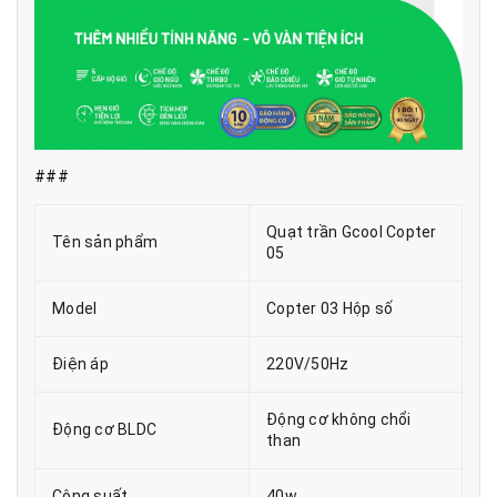
###
Quạt trần Gcool Copter
Tên sản phẩm
05
Model
Copter 03 Hộp số
Điện áp
220V/50Hz
Động cơ không chổi
Động cơ BLDC
than
Công suất
40w