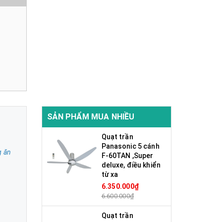
SẢN PHẨM MUA NHIỀU
Quạt trần
Panasonic 5 cánh
g ăn
F-60TAN ,Super
deluxe, điều khiển
từ xa
6.350.000₫
6.600.000₫
Quạt trần