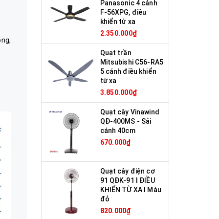
Panasonic 4 cánh
F-56XPG, điều
khiển từ xa
2.350.000₫
òng,
Quạt trần
Mitsubishi C56-RA5
5 cánh điều khiển
từ xa
3.850.000₫
Quạt cây Vinawind
QĐ-400MS - Sải
cánh 40cm
670.000₫
Quạt cây điện cơ
91 QĐK-91 I ĐIỀU
KHIỂN TỪ XA I Màu
đỏ
820.000₫