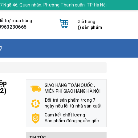
 17 Ngõ 46, Quan nhân, Phường Thanh xuân, TP Hà Nội
Hỗ trợ mua hàng
Giỏ hàng
0963230665
(
) sản phẩm
Ợ
hộp
GIAO HÀNG TOÀN QUỐC ,
2)
MIỄN PHÍ GIAO HÀNG HÀ NỘI
Đổi trả sản phẩm trong 7
ngày nếu lỗi từ nhà sản xuất
Cam kết chất lượng
Sản phẩm đúng nguồn gốc