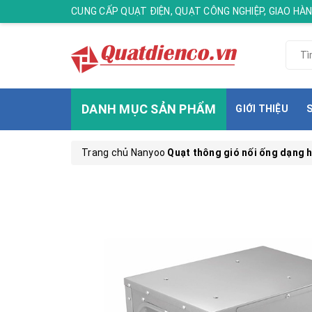
CUNG CẤP QUẠT ĐIỆN, QUẠT CÔNG NGHIỆP, GIAO H
DANH MỤC SẢN PHẨM
GIỚI THIỆU
Trang chủ
Nanyoo
Quạt thông gió nối ống dạng