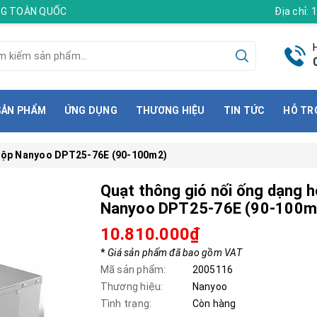
ÀNG TOÀN QUỐC
Địa chỉ:
SẢN PHẨM
ỨNG DỤNG
THƯƠNG HIỆU
TIN TỨC
HỖ TR
 hộp Nanyoo DPT25-76E (90-100m2)
Quạt thông gió nối ống dạng 
Nanyoo DPT25-76E (90-100m
10.810.000₫
*
Giá sản phẩm đã bao gồm VAT
Mã sản phẩm:
2005116
Thương hiệu:
Nanyoo
Tình trạng:
Còn hàng