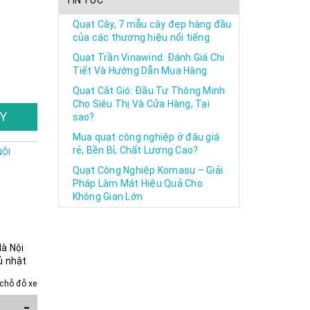
TIN TỨC
Quạt Cây, 7 mẫu cây đẹp hàng đầu
của các thương hiệu nổi tiếng
Quạt Trần Vinawind: Đánh Giá Chi
Tiết Và Hướng Dẫn Mua Hàng
Quạt Cắt Gió: Đầu Tư Thông Minh
Cho Siêu Thị Và Cửa Hàng, Tại
Y
sao?
Mua quạt công nghiệp ở đâu giá
rẻ, Bền Bỉ, Chất Lượng Cao?
NỘI
Quạt Công Nghiệp Komasu – Giải
Pháp Làm Mát Hiệu Quả Cho
Không Gian Lớn
Hà Nội
ủ nhật
chỗ đỗ xe
-