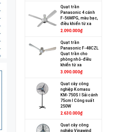
Quạt trần
Panasonic 4 cánh
F-56MPG, màu bạc,
điều khiển từ xa
2.090.000₫
Quạt trần
Panasonic F-48CZL
Quạt trần cho
phòng nhỏ-điều
khiển từ xa
3.090.000₫
Quạt cây công
nghiệp Komasu
KM-750S I Sải cánh
75cm I Công suất
250W
2.630.000₫
Quạt cây công
nghiệp Vinawind