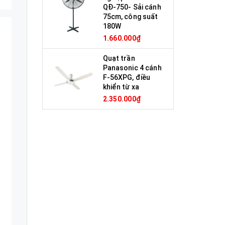
QĐ-750- Sải cánh
75cm, công suất
180W
1.660.000₫
Quạt trần
Panasonic 4 cánh
F-56XPG, điều
khiển từ xa
2.350.000₫