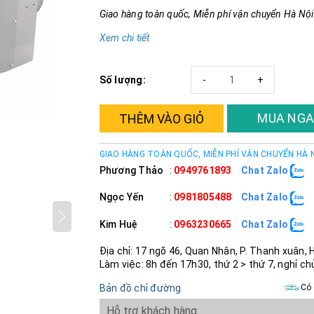
Giao hàng toàn quốc, Miễn phí vận chuyển Hà Nội
Xem chi tiết
Số lượng:
-
+
MUA NGA
THÊM VÀO GIỎ
GIAO HÀNG TOÀN QUỐC, MIỄN PHÍ VẬN CHUYỂN HÀ 
Phương Thảo
:
0949761893
Chat Zalo
Ngọc Yến
:
0981805488
Chat Zalo
Kim Huệ
:
0963230665
Chat Zalo
Địa chỉ: 17 ngõ 46, Quan Nhân, P. Thanh xuân, 
Làm việc: 8h đến 17h30, thứ 2 > thứ 7, nghỉ ch
Bản đồ chỉ đường
Có 
Hỗ trợ khách hàng