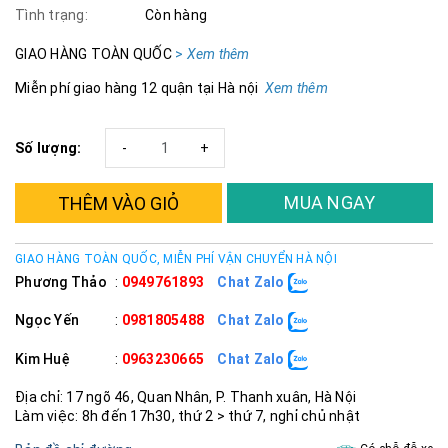
Tình trạng:
Còn hàng
GIAO HÀNG TOÀN QUỐC
>
Xem th
êm
Miễn phí giao hàng 12 quận tại Hà nội
Xem thêm
Số lượng:
-
+
MUA NGAY
THÊM VÀO GIỎ
GIAO HÀNG TOÀN QUỐC, MIỄN PHÍ VẬN CHUYỂN HÀ NỘI
Phương Thảo
:
0949761893
Chat Zalo
Ngọc Yến
:
0981805488
Chat Zalo
Kim Huệ
:
0963230665
Chat Zalo
Địa chỉ: 17 ngõ 46, Quan Nhân, P. Thanh xuân, Hà Nội
Làm việc: 8h đến 17h30, thứ 2 > thứ 7, nghỉ chủ nhật