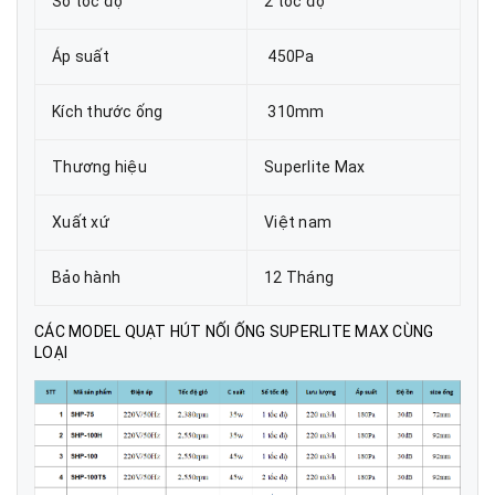
Số tốc độ
2 tốc độ
Áp suất
450Pa
Kích thước ống
310mm
Thương hiệu
Superlite Max
Xuất xứ
Việt nam
Bảo hành
12 Tháng
CÁC MODEL QUẠT HÚT NỐI ỐNG SUPERLITE MAX CÙNG
LOẠI