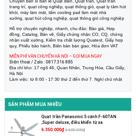
Chuyên bán sỉ bán lẻ Quạt điện, Quạt trần, Quạt trần
trang trí, quạt công nghiệp, quạt thông gió, quạt ly tâm hút
khói, máy làm mát, tấm cooling pad làm mát nhà
xưởng, quạt hút công nghiệp, quạt thông gió công nghiệp
Hỗ trợ chuyên nghiệp, nhanh, chu đáo: Báo giá, Hợp
đồng, Catalog, Bản vẽ, Giấy chứng nhận CO, CQ, chứng
nhận xuất xưởng, Kiểm tra chất lượng Quatest, Giấy hợp
quy, Phiếu bảo hành, Biên bản bàn giao, Hóa đơn VAT
MIỄN PHÍ VẬN CHUYỂN HÀ NỘI – GỌI MUA NGAY
Điện thoại / Zalo : 0817.316 885
Địa chỉ kho: 17 ngõ 46, Quan Nhân, Trung Hòa, Cầu Giấy,
Hà Nội
Làm việc: từ 8:00 - 17:30 thứ 2 đến thứ 7. Nghỉ chủ nhật
SẢN PHẨM MUA NHIỀU
Quạt trần Panasonic 5 cánh F-60TAN
,Super deluxe, điều khiển từ xa
6.350.000₫
6.600.000₫