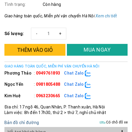
Tình trạng:
Còn hàng
Giao hàng toàn quốc, Miễn phí vận chuyển Hà Nội
Xem chi tiết
Số lượng:
-
+
MUA NGAY
THÊM VÀO GIỎ
GIAO HÀNG TOÀN QUỐC, MIỄN PHÍ VẬN CHUYỂN HÀ NỘI
Phương Thảo
:
0949761893
Chat Zalo
Ngọc Yến
:
0981805488
Chat Zalo
Kim Huệ
:
0963230665
Chat Zalo
Địa chỉ: 17 ngõ 46, Quan Nhân, P. Thanh xuân, Hà Nội
Làm việc: 8h đến 17h30, thứ 2 > thứ 7, nghỉ chủ nhật
Bản đồ chỉ đường
Có chỗ đỗ xe