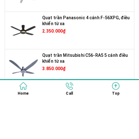
Quạt trần Panasonic 4 cánh F-56XPG, điều
khiển từ xa
2.350.000₫
Quạt trần Mitsubishi C56-RA5 5 cánh điều
khiển từ xa
3.850.000₫
Quạt cây Vinawind QĐ-400MS - Sải cánh
Home
Call
Top
40cm
670.000₫
Quạt cây điện cơ 91 QĐK-91 I ĐIỀU KHIỂN
TỪ XA I Màu đỏ