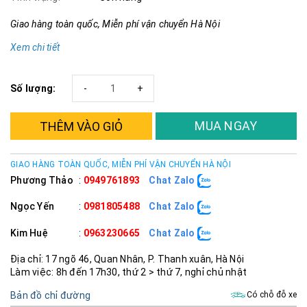
Giao hàng toàn quốc, Miễn phí vận chuyển Hà Nội
Xem chi tiết
Số lượng:
-
+
MUA NGAY
THÊM VÀO GIỎ
GIAO HÀNG TOÀN QUỐC, MIỄN PHÍ VẬN CHUYỂN HÀ NỘI
Phương Thảo
:
0949761893
Chat Zalo
Ngọc Yến
:
0981805488
Chat Zalo
Kim Huệ
:
0963230665
Chat Zalo
Địa chỉ: 17 ngõ 46, Quan Nhân, P. Thanh xuân, Hà Nội
Làm việc: 8h đến 17h30, thứ 2 > thứ 7, nghỉ chủ nhật
Bản đồ chỉ đường
Có chỗ đỗ xe