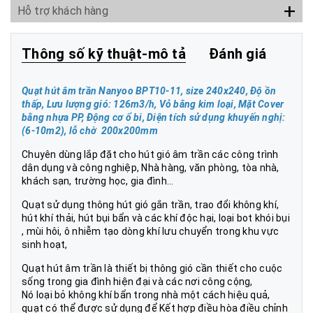
+
Hỗ trợ khách hàng
Thông số kỹ thuật-mô tả
Đánh giá
Quạt hút âm trần Nanyoo BPT10-11, size 240x240,
Độ ồn
thấp, Lưu lượng gió: 126m3/h, Vỏ bằng kim loại, Mặt Cover
bằng nhựa PP, Động cơ ổ bi, Diện tích sử dụng khuyến nghị:
(6-10m2)
, lỗ chờ 200x200mm
Chuyên dùng lắp đặt cho hút gió âm trần các công trình
dân dụng và công nghiệp, Nhà hàng, văn phòng, tòa nhà,
khách sạn, trường học, gia đình...
Quạt sử dụng thông hút gió gắn trần, trao đổi không khí,
hút khí thải, hút bụi bẩn và các khí độc hại, loại bot khói bụi
, mùi hôi, ô nhiễm tạo dòng khí lưu chuyển trong khu vực
sinh hoạt,
Quạt hút âm trần là thiết bị thông gió cần thiết cho cuộc
sống trong gia đình hiện đại và các nơi công cộng,
Nó loại bỏ không khí bẩn trong nhà một cách hiệu quả,
quạt có thể được sử dụng để Kết hợp điều hòa điều chỉnh