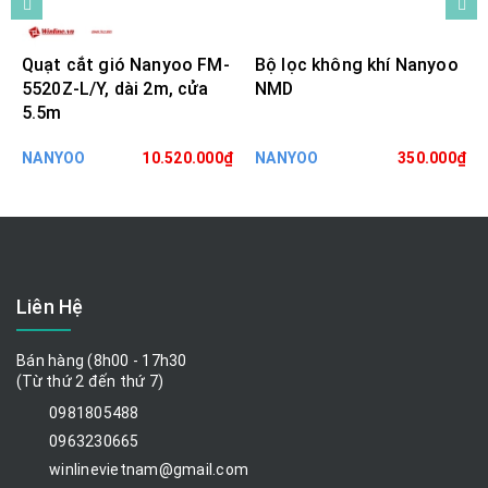
Quạt cắt gió Nanyoo FM-
Bộ lọc không khí Nanyoo
5520Z-L/Y, dài 2m, cửa
NMD
5.5m
NANYOO
10.520.000₫
NANYOO
350.000₫
Liên Hệ
Bán hàng (8h00 - 17h30
(Từ thứ 2 đến thứ 7)
0981805488
0963230665
winlinevietnam@gmail.com