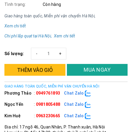
Tình trạng:
Còn hàng
Giao hàng toàn quốc, Miễn phí vận chuyển Hà Nội,
Xem chi tiết
Chi phí lắp quạt tại Hà Nội, Xem chi tiết
Số lượng:
-
+
MUA NGAY
THÊM VÀO GIỎ
GIAO HÀNG TOÀN QUỐC, MIỄN PHÍ VẬN CHUYỂN HÀ NỘI
Phương Thảo
:
0949761893
Chat Zalo
Ngọc Yến
:
0981805488
Chat Zalo
Kim Huệ
:
0963230665
Chat Zalo
Địa chỉ: 17 ngõ 46, Quan Nhân, P. Thanh xuân, Hà Nội