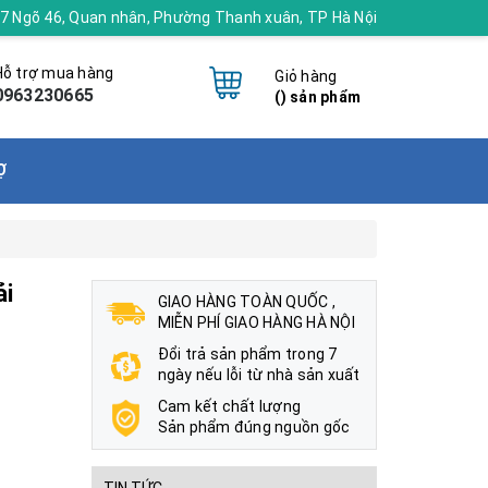
 17 Ngõ 46, Quan nhân, Phường Thanh xuân, TP Hà Nội
Hỗ trợ mua hàng
Giỏ hàng
0963230665
(
) sản phẩm
Ợ
ải
GIAO HÀNG TOÀN QUỐC ,
MIỄN PHÍ GIAO HÀNG HÀ NỘI
Đổi trả sản phẩm trong 7
ngày nếu lỗi từ nhà sản xuất
Cam kết chất lượng
Sản phẩm đúng nguồn gốc