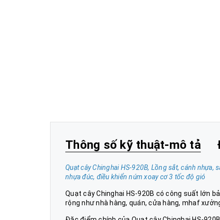
Thông số kỹ thuật-mô tả
Quạt cây Chinghai HS-920B, Lồng sắt, cánh nhựa, s
nhựa đúc, điều khiển núm xoay cơ 3 tốc độ gió
Quạt cây Chinghai HS-920B có công suất lớn bản
rộng như nhà hàng, quán, cửa hàng, mhaf xưởng,
Đặc điểm chính của Quạt cây Chinghai HS-920