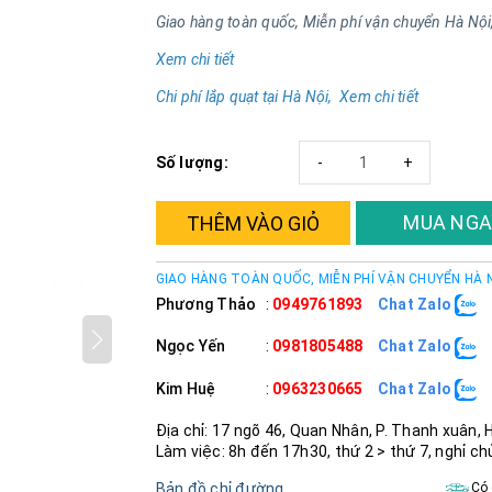
Giao hàng toàn quốc, Miễn phí vận chuyển Hà Nội
Xem chi tiết
Chi phí lắp quạt tại Hà Nội, Xem chi tiết
Số lượng:
-
+
MUA NGA
THÊM VÀO GIỎ
GIAO HÀNG TOÀN QUỐC, MIỄN PHÍ VẬN CHUYỂN HÀ 
Phương Thảo
:
0949761893
Chat Zalo
Ngọc Yến
:
0981805488
Chat Zalo
Kim Huệ
:
0963230665
Chat Zalo
Địa chỉ: 17 ngõ 46, Quan Nhân, P. Thanh xuân, 
Làm việc: 8h đến 17h30, thứ 2 > thứ 7, nghỉ ch
Bản đồ chỉ đường
Có 