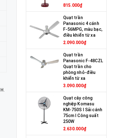
815.000₫
Quạt trần
Panasonic 4 cánh
F-56MPG, màu bạc,
điều khiển từ xa
2.090.000₫
Quạt trần
Panasonic F-48CZL
Quạt trần cho
phòng nhỏ-điều
khiển từ xa
3.090.000₫
 H.
Quạt cây công
nghiệp Komasu
KM-750S I Sải cánh
75cm I Công suất
250W
2.630.000₫