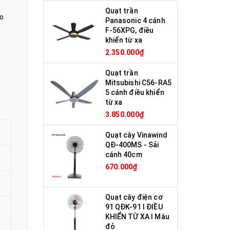
Quạt trần
ho
Panasonic 4 cánh
F-56XPG, điều
khiển từ xa
g
2.350.000₫
Quạt trần
Mitsubishi C56-RA5
5 cánh điều khiển
từ xa
3.850.000₫
Quạt cây Vinawind
QĐ-400MS - Sải
cánh 40cm
670.000₫
Quạt cây điện cơ
91 QĐK-91 I ĐIỀU
KHIỂN TỪ XA I Màu
đỏ