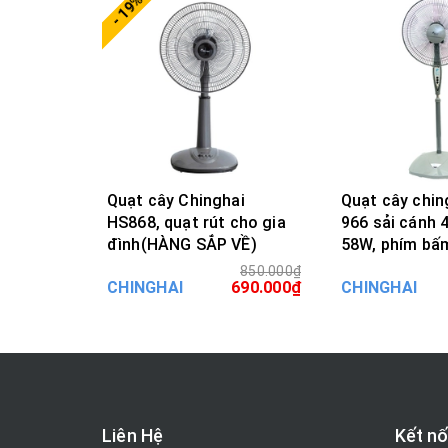
- 19%
Quạt cây Chinghai
Quạt cây chin
HS868, quạt rút cho gia
966 sải cánh 40cm, CS
đình(HÀNG SẮP VỀ)
58W, phím bấ
850.000₫
MUA HÀNG
MUA H
CHINGHAI
690.000₫
CHINGHAI
Liên Hệ
Kết nố