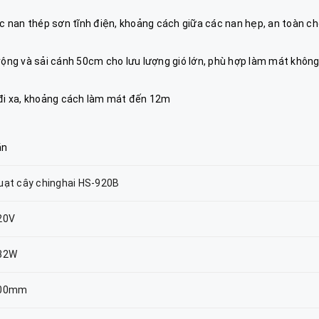
ác nan thép sơn tĩnh điện, khoảng cách giữa các nan hẹp, an toàn c
ộng và sải cánh 50cm cho lưu lượng gió lớn, phù hợp làm mát khôn
 đi xa, khoảng cách làm mát đến 12m
ắn
uạt cây chinghai HS-920B
20V
32W
00mm