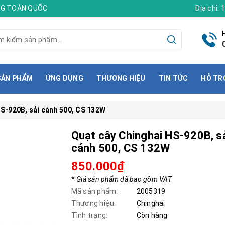
ÀNG TOÀN QUỐC
Địa chỉ:
SẢN PHẨM
ỨNG DỤNG
THƯƠNG HIỆU
TIN TỨC
HỖ TR
HS-920B, sải cánh 500, CS 132W
Quạt cây Chinghai HS-920B, s
cánh 500, CS 132W
850.000₫
*
Giá sản phẩm đã bao gồm VAT
Mã sản phẩm:
2005319
Thương hiệu:
Chinghai
Tình trạng:
Còn hàng