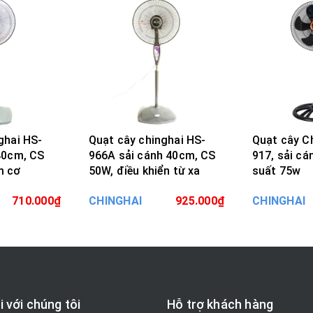
ghai HS-
Quạt cây chinghai HS-
Quạt cây C
966A sải cánh 40cm, CS
917, sải c
m cơ
50W, điều khiển từ xa
suất 75w
ÀNG
MUA HÀNG
MU
710.000₫
CHINGHAI
925.000₫
CHINGHAI
i với chúng tôi
Hỗ trợ khách hàng