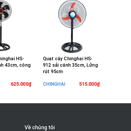
hinghai HS-
Quạt cây Chinghai HS-
Quạt cây
ánh 43cm, công
912 sải cánh 35cm, Lửng
918 sải 
rút 95cm
A HÀNG
MUA HÀNG
625.000₫
CHINGHAI
515.000₫
CHINGHA
Về chúng tôi