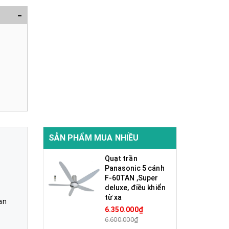
-
SẢN PHẨM MUA NHIỀU
Quạt trần
Panasonic 5 cánh
F-60TAN ,Super
deluxe, điều khiển
từ xa
an
6.350.000₫
6.600.000₫