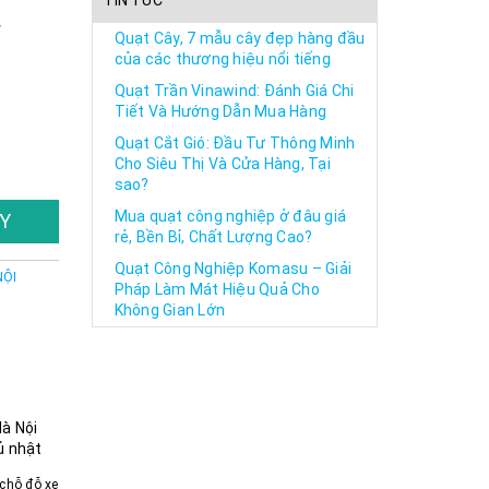
TIN TỨC
,
Quạt Cây, 7 mẫu cây đẹp hàng đầu
của các thương hiệu nổi tiếng
Quạt Trần Vinawind: Đánh Giá Chi
Tiết Và Hướng Dẫn Mua Hàng
Quạt Cắt Gió: Đầu Tư Thông Minh
Cho Siêu Thị Và Cửa Hàng, Tại
sao?
Mua quạt công nghiệp ở đâu giá
Y
rẻ, Bền Bỉ, Chất Lượng Cao?
Quạt Công Nghiệp Komasu – Giải
NỘI
Pháp Làm Mát Hiệu Quả Cho
Không Gian Lớn
Hà Nội
ủ nhật
chỗ đỗ xe