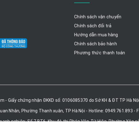
Chính sách vận chuyển
Chính sách đổi trả
Hướng dẫn mua hàng
Chính sách bảo hành
Phương thức thanh toán
am - Giấy chứng nhận ĐKKD số: 0106085370 do Sở KH & ĐT TP Hà Nội
Quan Nhân, Phường Thanh xuân, TP Hà Nội - Hotline: 0949.761.893 - 
doanh nghiệp: Số 7 BT6, Khu đô thị Pháp Vân-Tứ Hiệp, Phường Yên sở
Email: Winlinevietnam@gmail.com
(Xem bản đồ)