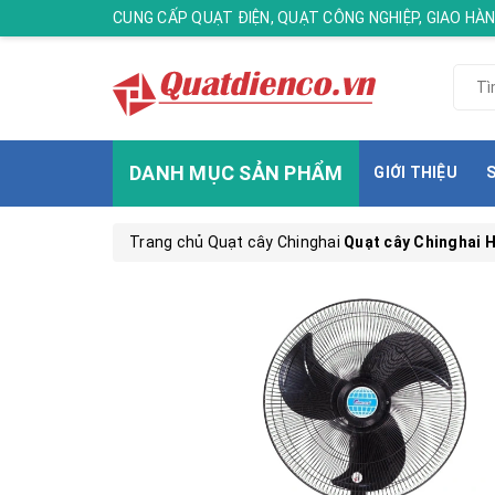
CUNG CẤP QUẠT ĐIỆN, QUẠT CÔNG NGHIỆP, GIAO H
DANH MỤC SẢN PHẨM
GIỚI THIỆU
Trang chủ
Quạt cây Chinghai
Quạt cây Chinghai 