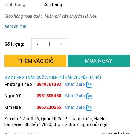
Tình trạng:
Còn hàng
Giao hàng toàn quốc, Miễn phí vận chuyển Hà Nội,
Xem chi tiết
Số lượng:
-
+
MUA NGAY
THÊM VÀO GIỎ
GIAO HÀNG TOÀN QUỐC, MIỄN PHÍ VẬN CHUYỂN HÀ NỘI
Phương Thảo
:
0949761893
Chat Zalo
Ngọc Yến
:
0981805488
Chat Zalo
Kim Huệ
:
0963230665
Chat Zalo
Địa chỉ: 17 ngõ 46, Quan Nhân, P. Thanh xuân, Hà Nội
Làm việc: 8h đến 17h30, thứ 2 > thứ 7, nghỉ chủ nhật