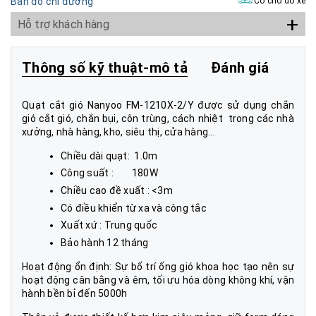
Bản đồ chỉ đường
Có chỗ đỗ xe
+
Hỗ trợ khách hàng
Thông số kỹ thuật-mô tả
Đánh giá
Quạt cắt gió Nanyoo FM-1210X-2/Y được sử dụng chắn
gió cắt gió, chắn bụi, côn trùng, cách nhiệt trong các nhà
xưởng, nhà hàng, kho, siêu thị, cửa hàng...
Chiều dài quạt: 1.0m
Công suất : 180W
Chiều cao đề xuất : <3m
Có điều khiển từ xa và công tắc
Xuất xứ : Trung quốc
Bảo hành 12 tháng
Hoạt động ổn định: Sự bố trí ống gió khoa học tạo nên sự
hoạt động cân bằng và êm, tối ưu hóa dòng không khí, vận
hành bền bỉ đến 5000h