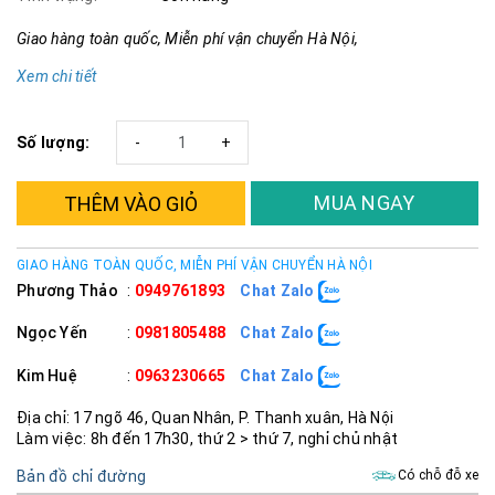
Giao hàng toàn quốc, Miễn phí vận chuyển Hà Nội,
Xem chi tiết
Số lượng:
-
+
MUA NGAY
THÊM VÀO GIỎ
GIAO HÀNG TOÀN QUỐC, MIỄN PHÍ VẬN CHUYỂN HÀ NỘI
Phương Thảo
:
0949761893
Chat Zalo
Ngọc Yến
:
0981805488
Chat Zalo
Kim Huệ
:
0963230665
Chat Zalo
Địa chỉ: 17 ngõ 46, Quan Nhân, P. Thanh xuân, Hà Nội
Làm việc: 8h đến 17h30, thứ 2 > thứ 7, nghỉ chủ nhật
Bản đồ chỉ đường
Có chỗ đỗ xe