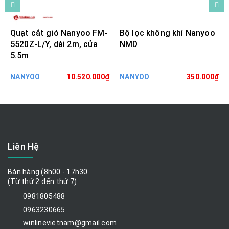
Quạt cắt gió Nanyoo FM-
Bộ lọc không khí Nanyoo
5520Z-L/Y, dài 2m, cửa
NMD
5.5m
NANYOO
10.520.000₫
NANYOO
350.000₫
Liên Hệ
Bán hàng (8h00 - 17h30
(Từ thứ 2 đến thứ 7)
0981805488
0963230665
winlinevietnam@gmail.com