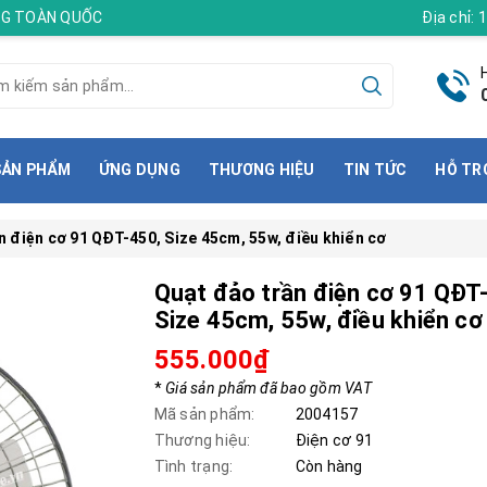
ÀNG TOÀN QUỐC
Địa chỉ:
SẢN PHẨM
ỨNG DỤNG
THƯƠNG HIỆU
TIN TỨC
HỖ TR
n điện cơ 91 QĐT-450, Size 45cm, 55w, điều khiển cơ
Quạt đảo trần điện cơ 91 QĐT
Size 45cm, 55w, điều khiển cơ
555.000₫
*
Giá sản phẩm đã bao gồm VAT
Mã sản phẩm:
2004157
Thương hiệu:
Điện cơ 91
Tình trạng:
Còn hàng