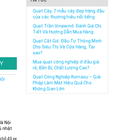
TIN TỨC
Quạt Cây, 7 mẫu cây đẹp hàng đầu
của các thương hiệu nổi tiếng
Quạt Trần Vinawind: Đánh Giá Chi
Tiết Và Hướng Dẫn Mua Hàng
Quạt Cắt Gió: Đầu Tư Thông Minh
Cho Siêu Thị Và Cửa Hàng, Tại
sao?
Mua quạt công nghiệp ở đâu giá
Y
rẻ, Bền Bỉ, Chất Lượng Cao?
Quạt Công Nghiệp Komasu – Giải
NỘI
Pháp Làm Mát Hiệu Quả Cho
Không Gian Lớn
Hà Nội
ủ nhật
chỗ đỗ xe