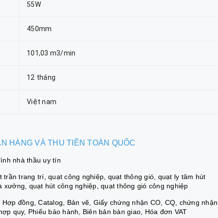
55W
450mm
101,03 m3/min
12 tháng
Việt nam
BÁN HÀNG VÀ THU TIỀN TOÀN QUỐC
nh nhà thầu uy tín
trần trang trí, quạt công nghiệp, quạt thông gió, quạt ly tâm hút
à xưởng, quạt hút công nghiệp, quạt thông gió công nghiệp
á, Hợp đồng, Catalog, Bản vẽ, Giấy chứng nhận CO, CQ, chứng nhận
 hợp quy, Phiếu bảo hành, Biên bản bàn giao, Hóa đơn VAT