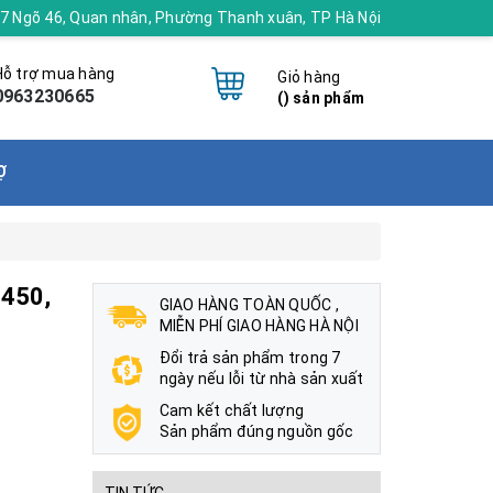
 17 Ngõ 46, Quan nhân, Phường Thanh xuân, TP Hà Nội
Hỗ trợ mua hàng
Giỏ hàng
0963230665
(
) sản phẩm
Ợ
-450,
GIAO HÀNG TOÀN QUỐC ,
MIỄN PHÍ GIAO HÀNG HÀ NỘI
Đổi trả sản phẩm trong 7
ngày nếu lỗi từ nhà sản xuất
Cam kết chất lượng
Sản phẩm đúng nguồn gốc