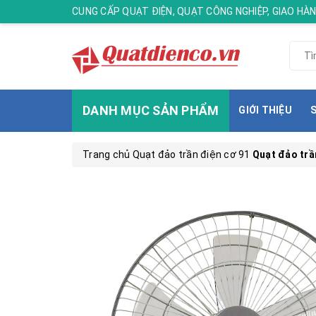
CUNG CẤP QUẠT ĐIỆN, QUẠT CÔNG NGHIỆP, GIAO H
DANH MỤC SẢN PHẨM
GIỚI THIỆU
Trang chủ
Quạt đảo trần điện cơ 91
Quạt đảo trầ