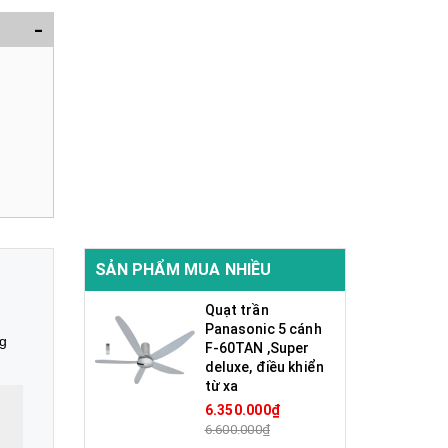
-
SẢN PHẨM MUA NHIỀU
Quạt trần
Panasonic 5 cánh
ng
F-60TAN ,Super
deluxe, điều khiển
từ xa
6.350.000₫
6.600.000₫