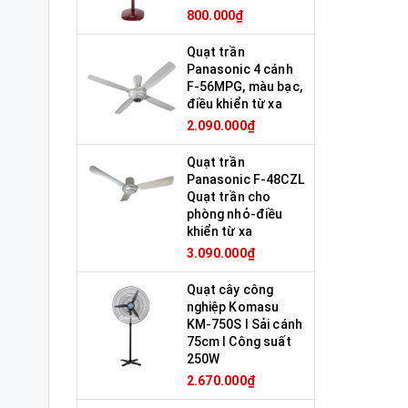
800.000₫
Quạt trần
Panasonic 4 cánh
F-56MPG, màu bạc,
điều khiển từ xa
2.090.000₫
Quạt trần
Panasonic F-48CZL
Quạt trần cho
phòng nhỏ-điều
khiển từ xa
3.090.000₫
Quạt cây công
nghiệp Komasu
KM-750S I Sải cánh
75cm I Công suất
250W
2.670.000₫