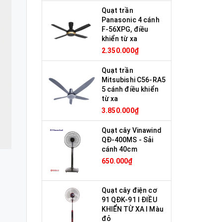
Quạt trần
Panasonic 4 cánh
F-56XPG, điều
khiển từ xa
2.350.000₫
Quạt trần
Mitsubishi C56-RA5
5 cánh điều khiển
từ xa
3.850.000₫
Quạt cây Vinawind
QĐ-400MS - Sải
cánh 40cm
650.000₫
Quạt cây điện cơ
91 QĐK-91 I ĐIỀU
KHIỂN TỪ XA I Màu
đỏ