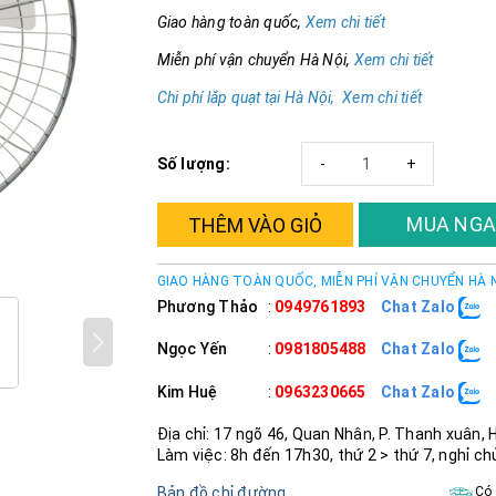
Giao hàng toàn quốc,
Xem chi tiết
Miễn phí vận chuyển Hà Nội,
Xem chi tiết
Chi phí lắp quạt tại Hà Nội, Xem chi tiết
Số lượng:
-
+
MUA NGA
THÊM VÀO GIỎ
GIAO HÀNG TOÀN QUỐC, MIỄN PHÍ VẬN CHUYỂN HÀ 
Phương Thảo
:
0949761893
Chat Zalo
Ngọc Yến
:
0981805488
Chat Zalo
Kim Huệ
:
0963230665
Chat Zalo
Địa chỉ: 17 ngõ 46, Quan Nhân, P. Thanh xuân, 
Làm việc: 8h đến 17h30, thứ 2 > thứ 7, nghỉ ch
Bản đồ chỉ đường
Có 