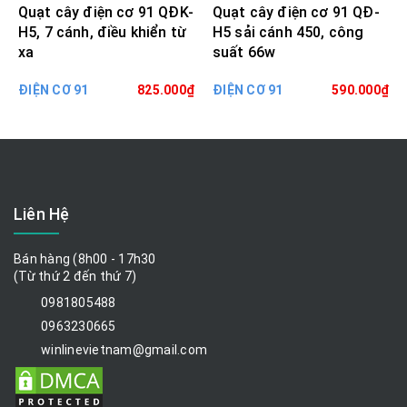
Quạt cây điện cơ 91 QĐK-
Quạt cây điện cơ 91 QĐ-
H5, 7 cánh, điều khiển từ
H5 sải cánh 450, công
xa
suất 66w
ĐIỆN CƠ 91
825.000₫
ĐIỆN CƠ 91
590.000₫
Liên Hệ
Bán hàng (8h00 - 17h30
(Từ thứ 2 đến thứ 7)
0981805488
0963230665
winlinevietnam@gmail.com