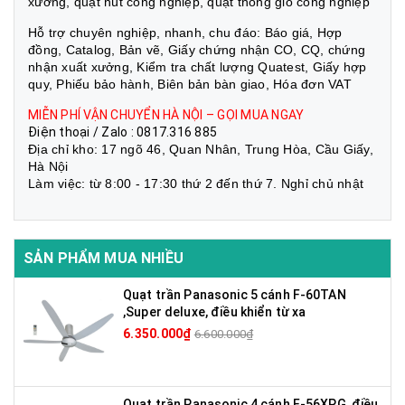
xưởng, quạt hút công nghiệp, quạt thông gió công nghiệp
Hỗ trợ chuyên nghiệp, nhanh, chu đáo: Báo giá, Hợp
đồng, Catalog, Bản vẽ, Giấy chứng nhận CO, CQ, chứng
nhận xuất xưởng, Kiểm tra chất lượng Quatest, Giấy hợp
quy, Phiếu bảo hành, Biên bản bàn giao, Hóa đơn VAT
MIỄN PHÍ VẬN CHUYỂN HÀ NỘI – GỌI MUA NGAY
Điện thoại / Zalo : 0817.316 885
Địa chỉ kho: 17 ngõ 46, Quan Nhân, Trung Hòa, Cầu Giấy,
Hà Nội
Làm việc: từ 8:00 - 17:30 thứ 2 đến thứ 7. Nghỉ chủ nhật
SẢN PHẨM MUA NHIỀU
Quạt trần Panasonic 5 cánh F-60TAN
,Super deluxe, điều khiển từ xa
6.350.000₫
6.600.000₫
Quạt trần Panasonic 4 cánh F-56XPG, điều