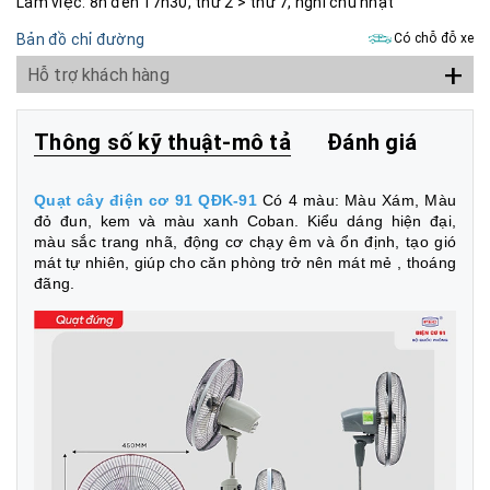
Làm việc: 8h đến 17h30, thứ 2 > thứ 7, nghỉ chủ nhật
Bản đồ chỉ đường
Có chỗ đỗ xe
+
Hỗ trợ khách hàng
Thông số kỹ thuật-mô tả
Đánh giá
Quạt cây điện cơ 91 QĐK-91
Có 4 màu: Màu Xám, Màu
đỏ đun, kem và màu xanh Coban. K
iểu dáng hiện đại,
màu sắc trang nhã, động cơ chạy êm và ổn định, tạo gió
mát tự nhiên, giúp cho căn phòng trở nên mát mẻ , thoáng
đãng.